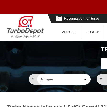
Reconnaitre mon turbo
ACCUEIL
TURBOS
T
1
2
Turbo Nissan Interstar 1.9 dCi Garrett 7