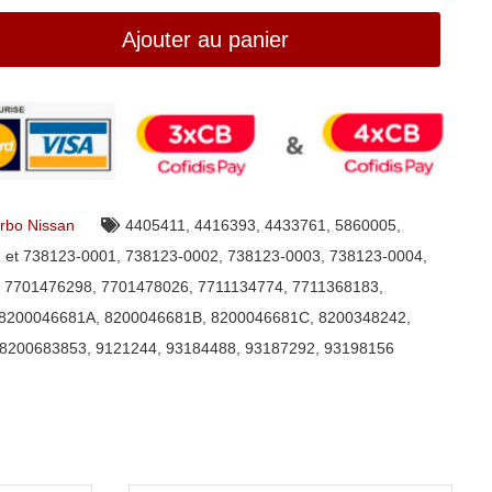
Ajouter au panier
rbo Nissan
4405411
,
4416393
,
4433761
,
5860005
,
 et 738123-0001
,
738123-0002
,
738123-0003
,
738123-0004
,
,
7701476298
,
7701478026
,
7711134774
,
7711368183
,
8200046681A
,
8200046681B
,
8200046681C
,
8200348242
,
8200683853
,
9121244
,
93184488
,
93187292
,
93198156