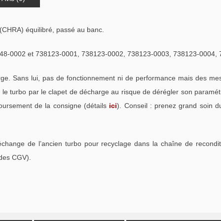
(CHRA) équilibré, passé au banc.
8-0002 et 738123-0001, 738123-0002, 738123-0003, 738123-0004, 
. Sans lui, pas de fonctionnement ni de performance mais des mess
e turbo par le clapet de décharge au risque de dérégler son paramétra
oursement de la consigne (détails
ici
). Conseil : prenez grand soin d
échange de l’ancien turbo pour recyclage dans la chaîne de recondi
 des CGV).