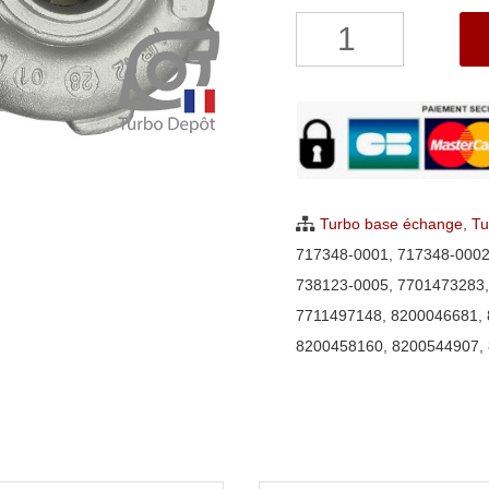
quantité
de
Turbo
Nissan
Interstar
1.9
dCi
Turbo base échange
,
Tu
Garrett
717348-0001
,
717348-0002
717348,
738123-0005
,
7701473283
738123
7711497148
,
8200046681
,
8200458160
,
8200544907
,