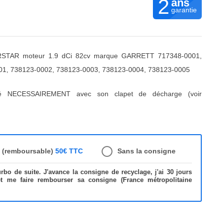
2
ans
garantie
RSTAR moteur 1.9 dCi 82cv marque GARRETT 717348-0001,
01, 738123-0002, 738123-0003, 738123-0004, 738123-0005
ré NECESSAIREMENT avec son clapet de décharge (voir
e (remboursable)
50€ TTC
Sans la consigne
bo de suite. J'avance la consigne de recyclage, j'ai 30 jours
et me faire rembourser sa consigne (France métropolitaine