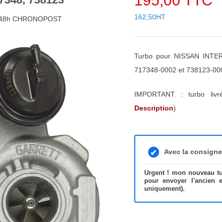
195,00 TTC
162,50HT
4/48h CHRONOPOST
Turbo pour NISSAN INTE
717348-0002 et 738123-00
IMPORTANT : turbo liv
Description
)
Avec la consign
Urgent ! mon nouveau tur
pour envoyer l'ancien 
uniquement).