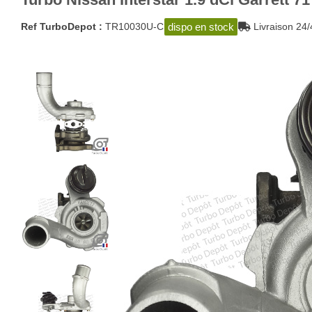
dispo en stock
Ref TurboDepot :
TR10030U-C
Livraison 2