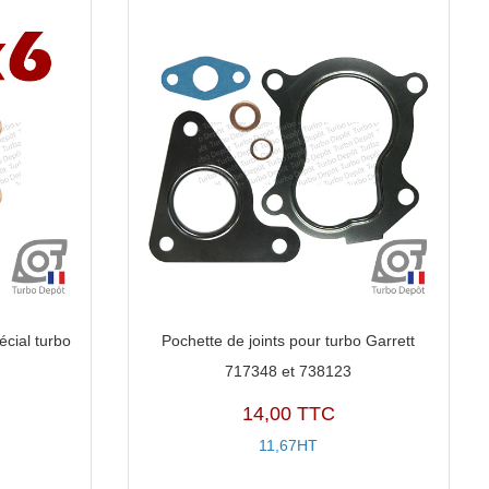
écial turbo
Pochette de joints pour turbo Garrett
717348 et 738123
14,00 TTC
11,67HT