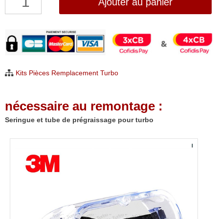
Ajouter au panier
de
Seringue
et
tube
de
Kits Pièces Remplacement Turbo
prégraissage
pour
nécessaire au remontage :
turbo
Seringue et tube de prégraissage pour turbo