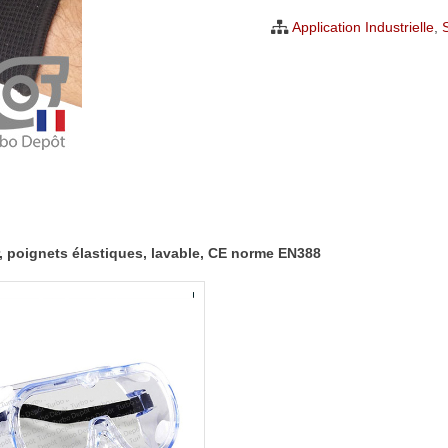
nylon,
Application Industrielle
,
taille
unique
10
équivalent
XL,
noir,
poignets
élastiques,
ir, poignets élastiques, lavable, CE norme EN388
lavable,
CE
norme
EN388