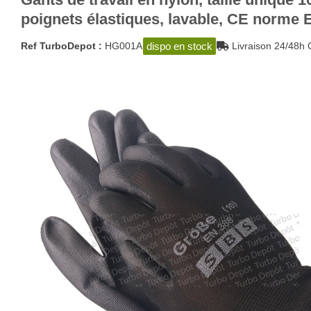
poignets élastiques, lavable, CE norme
dispo en stock
Ref TurboDepot :
HG001A
Livraison 24/4