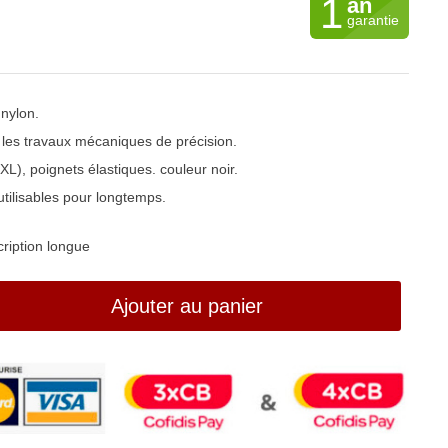
1
an
garantie
 nylon.
 les travaux mécaniques de précision.
XL), poignets élastiques. couleur noir.
utilisables pour longtemps.
ription longue
Ajouter au panier