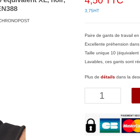
4,50 TTC
 EN388
3,75HT
8h CHRONOPOST
Paire de gants de travail en
Excellente préhension dans
Taille unique 10 (équivalent 
Lavables, ces gants sont ré
Plus de
détails
dans la desc
quantité
de
Gants
de
travail
en