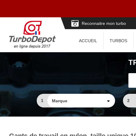
Reconnaitre mon turbo
ACCUEIL
TURBOS
T
1
2
Gants de travail en nylon, taille unique 1