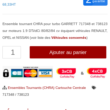
garantie
68,33HT
Ensemble tournant CHRA pour turbo GARRETT 717348 et 738123
sur moteurs 1.9 DTi/dCi 80/82/84 cv équipant véhicules RENAULT,
OPEL et NISSAN (voir liste des
Véhicules concernés
)
quantité
Ajouter au panier
de
Ensemble
Tournant
CHRA
pour
Ensembles Tournants (CHRA) Cartouche Centrale
turbo
717348 / 738123
Garrett
717348