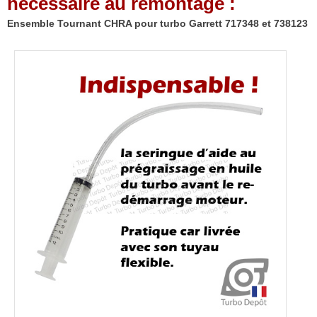
nécessaire au remontage :
et
738123
Ensemble Tournant CHRA pour turbo Garrett 717348 et 738123