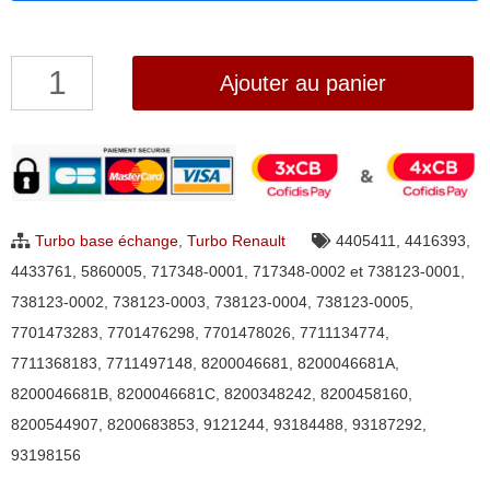
quantité
Ajouter au panier
de
Turbo
Renault
Megane
et
Turbo base échange
,
Turbo Renault
4405411
,
4416393
,
Kangoo
4433761
,
5860005
,
717348-0001
,
717348-0002 et 738123-0001
,
1.9
738123-0002
,
738123-0003
,
738123-0004
,
738123-0005
,
DTi/dCi
7701473283
,
7701476298
,
7701478026
,
7711134774
,
Garrett
7711368183
,
7711497148
,
8200046681
,
8200046681A
,
717348,
8200046681B
,
8200046681C
,
8200348242
,
8200458160
,
738123
8200544907
,
8200683853
,
9121244
,
93184488
,
93187292
,
93198156