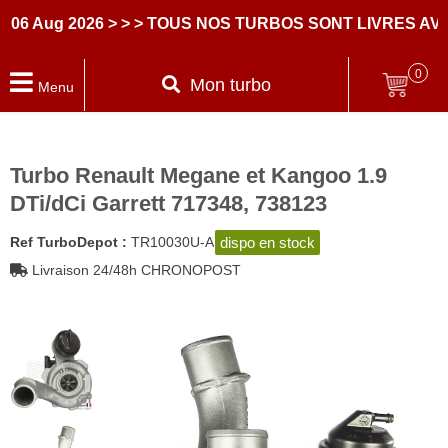
Aug 2026
> > > TOUS NOS TURBOS SONT LIVRES AVEC 
0
Mon turbo
Menu
Turbo Renault Megane et Kangoo 1.9
DTi/dCi Garrett 717348, 738123
dispo en stock
Ref TurboDepot :
TR10030U-A
Livraison 24/48h CHRONOPOST