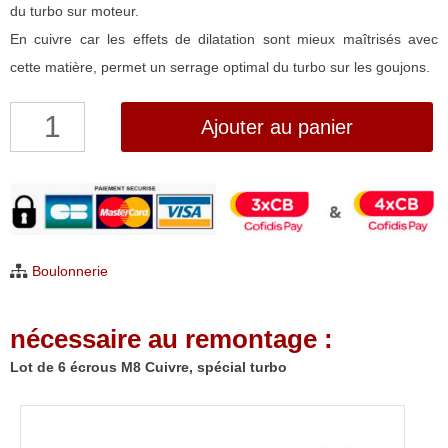
du turbo sur moteur.
En cuivre car les effets de dilatation sont mieux maîtrisés avec
cette matière, permet un serrage optimal du turbo sur les goujons.
quantité
Ajouter au panier
de
Lot
de
6
écrous
Boulonnerie
M8
Cuivre,
nécessaire au remontage :
spécial
turbo
Lot de 6 écrous M8 Cuivre, spécial turbo