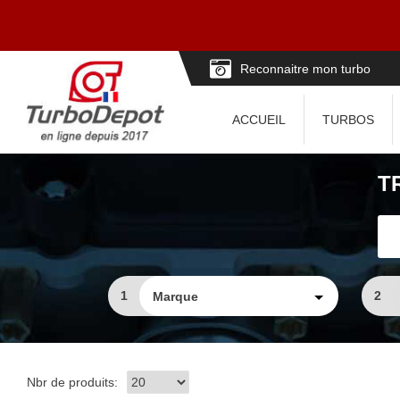
Reconnaitre mon turbo
ACCUEIL
TURBOS
T
1
2
Nbr de produits: