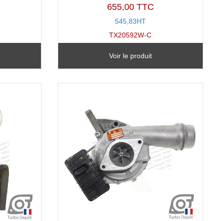
655,00 TTC
545,83HT
TX20592W-C
Voir le produit