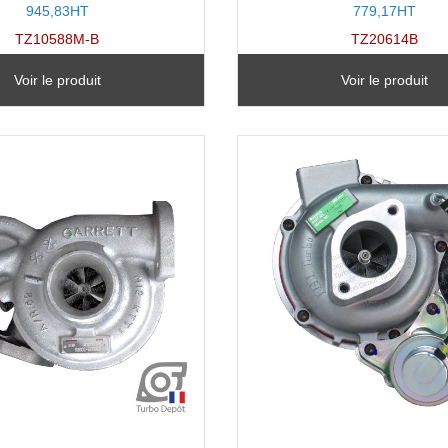
945,83HT
779,17HT
TZ10588M-B
TZ20614B
Voir le produit
Voir le produit