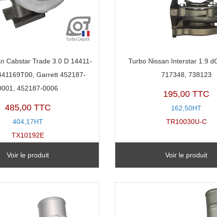
n Cabstar Trade 3.0 D 14411-
Turbo Nissan Interstar 1.9 dC
441169T00, Garrett 452187-
717348, 738123
0001, 452187-0006
195,00 TTC
485,00 TTC
162,50HT
404,17HT
TR10030U-C
TX10192E
Voir le produit
Voir le produit