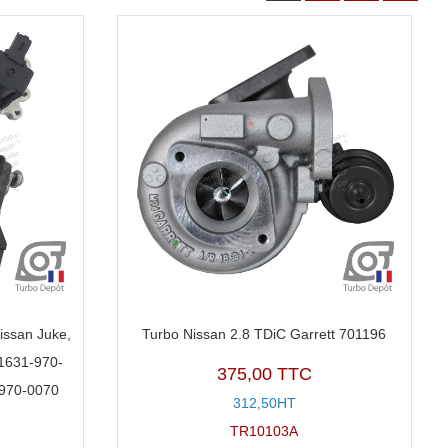
issan Juke,
Turbo Nissan 2.8 TDiC Garrett 701196
1631-970-
375,00 TTC
-970-0070
312,50HT
TR10103A