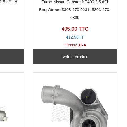
.5 dCi IHI
Turbo Nissan Cabstar NT400 2.5 dCi
BorgWarner 5303-970-0231, 5303-970-
0339
495,00 TTC
412,50HT
TR11148T-A
Voir le produit