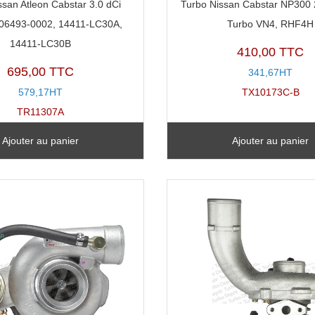
ssan Atleon Cabstar 3.0 dCi
Turbo Nissan Cabstar NP300 2
806493-0002, 14411-LC30A,
Turbo VN4, RHF4H
14411-LC30B
410,00 TTC
695,00 TTC
341,67HT
579,17HT
TX10173C-B
TR11307A
Ajouter au panier
Ajouter au panier