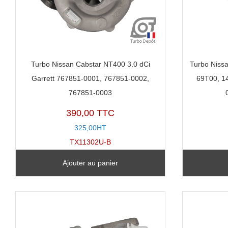
Turbo Nissan Cabstar NT400 3.0 dCi
Turbo Nissa
Garrett 767851-0001, 767851-0002,
69T00, 1
767851-0003
390,00 TTC
325,00HT
TX11302U-B
Ajouter au panier