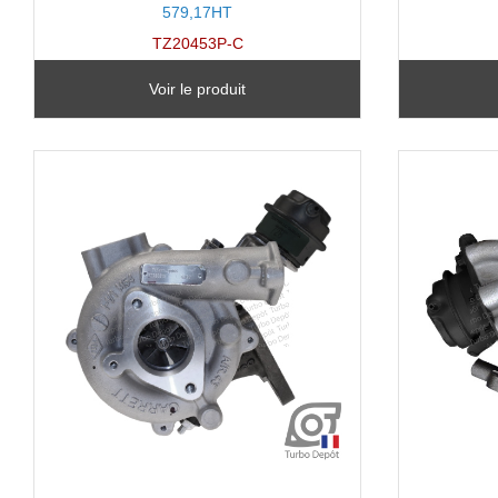
579,17HT
TZ20453P-C
Voir le produit