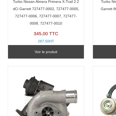
Turbo Nissan Almera Primera X-Trail 2.2
Turbo Ni
dCi Garrett 727477-0002, 727477-0005,
Garrett 
727477-0006, 727477-0007, 727477-
0008, 727477-0010
345,00 TTC
287,50HT
TX11358A
Voir le produit