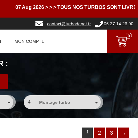
ug 2026
> > > TOUS NOS TURBOS SONT LIVRES AVEC D
contact@turbodepot.fr
06 27 14 26 90
0
T
MON COMPTE
 :
4
1
2
3
→