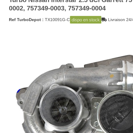
0002, 757349-0003, 757349-0004
dispo en stock
Ref TurboDepot :
TX10091G-C
Livraison 2