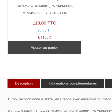
Garrett 757349-0001, 757349-0002,
757349-0003, 757349-0004
118,00 TTC
98,33HT
ET156C
Ajouter au panier
Description
Informations complémentaires
Turbo, reconditionné à 100%, en France avec ensemble tournant 
Marque GARRETT type GT1549S ref. 757349-0001, 757349-0002,