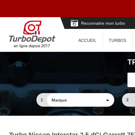
Reconnaitre mon turbo
ACCUEIL
TURBOS
T
1
2
Turbo Nissan Interstar 2.5 dCi Garrett 7