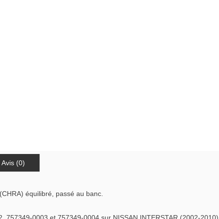
Avis (0)
(CHRA) équilibré, passé au banc.
 757349-0003 et 757349-0004 sur NISSAN INTERSTAR (2002-2010) m