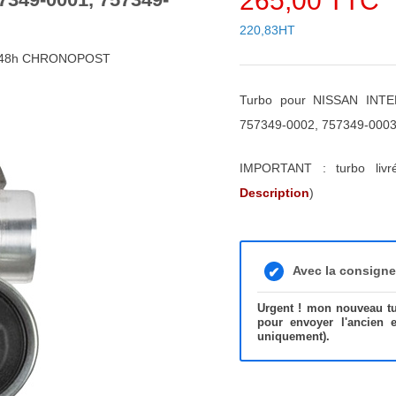
265,00 TTC
220,83HT
4/48h CHRONOPOST
Turbo pour NISSAN INTE
757349-0002, 757349-0003
IMPORTANT : turbo liv
Description
)
Avec la consign
Urgent ! mon nouveau tur
pour envoyer l'ancien 
uniquement).