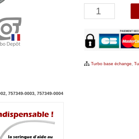
quantité
de
Turbo
Nissan
Interstar
2.5
dCi
Turbo base échange
,
Tu
Garrett
757349-
0001,
0002, 757349-0003, 757349-0004
757349-
0002,
757349-
0003,
757349-
0004