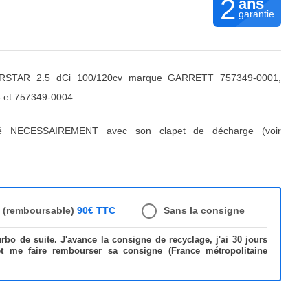
2
ans
garantie
RSTAR 2.5 dCi 100/120cv marque GARRETT 757349-0001,
 et 757349-0004
ré NECESSAIREMENT avec son clapet de décharge (voir
e (remboursable)
90€ TTC
Sans la consigne
bo de suite. J'avance la consigne de recyclage, j'ai 30 jours
et me faire rembourser sa consigne (France métropolitaine