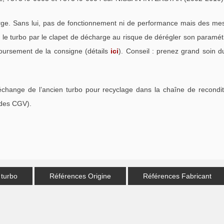
. Sans lui, pas de fonctionnement ni de performance mais des mess
e turbo par le clapet de décharge au risque de dérégler son paramétra
oursement de la consigne (détails
ici
). Conseil : prenez grand soin d
échange de l’ancien turbo pour recyclage dans la chaîne de recondi
 des CGV).
 turbo
Références Origine
Références Fabricant