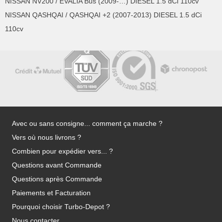
NISSAN NV200 / EVALIA Bus (2009-…) DIESEL 1.5 dCi 110cv
NISSAN QASHQAI / QASHQAI +2 (2007-2013) DIESEL 1.5 dCi
110cv
Avec ou sans consigne... comment ça marche ?
Vers où nous livrons ?
Combien pour expédier vers... ?
Questions avant Commande
Questions après Commande
Paiements et Facturation
Pourquoi choisir Turbo-Depot ?
Nous contacter