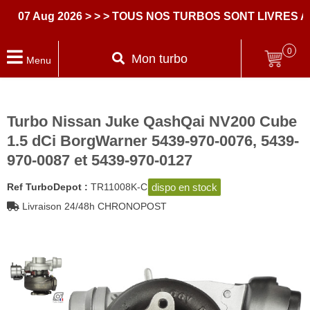
7 Aug 2026
> > > TOUS NOS TURBOS SONT LIVRES AVE
0
Mon turbo
Menu
Turbo Nissan Juke QashQai NV200 Cube
1.5 dCi BorgWarner 5439-970-0076, 5439-
970-0087 et 5439-970-0127
dispo en stock
Ref TurboDepot :
TR11008K-C
Livraison 24/48h CHRONOPOST