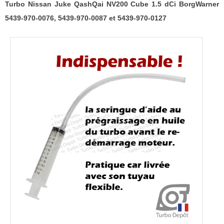
0076,
Turbo Nissan Juke QashQai NV200 Cube 1.5 dCi BorgWarner
5439-
5439-970-0076, 5439-970-0087 et 5439-970-0127
970-
0087
et
5439-
970-
0127