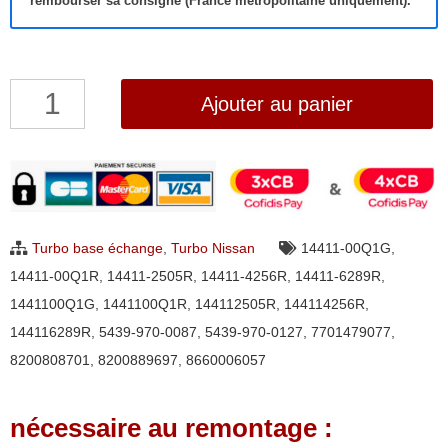
rembourser sa consigne (France métropolitaine uniquement).
quantité
Ajouter au panier
de
Turbo
Nissan
Juke
QashQai
Turbo base échange
,
Turbo Nissan
14411-00Q1G
,
NV200
14411-00Q1R
,
14411-2505R
,
14411-4256R
,
14411-6289R
,
Cube
1441100Q1G
,
1441100Q1R
,
144112505R
,
144114256R
,
1.5
144116289R
,
5439-970-0087
,
5439-970-0127
,
7701479077
,
dCi
8200808701
,
8200889697
,
8660006057
BorgWarner
5439-
nécessaire au remontage :
970-