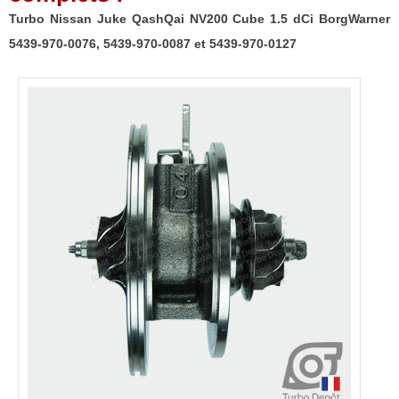
Turbo Nissan Juke QashQai NV200 Cube 1.5 dCi BorgWarner
5439-970-0076, 5439-970-0087 et 5439-970-0127