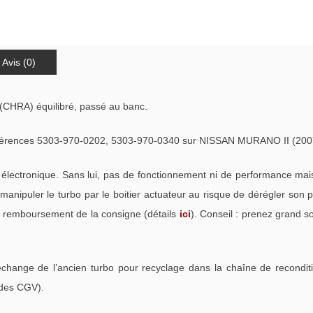
Avis (0)
(CHRA) équilibré, passé au banc.
ences 5303-970-0202, 5303-970-0340 sur NISSAN MURANO II (2007
électronique. Sans lui, pas de fonctionnement ni de performance ma
anipuler le turbo par le boitier actuateur au risque de dérégler son 
et remboursement de la consigne (détails
ici
). Conseil : prenez grand s
échange de l’ancien turbo pour recyclage dans la chaîne de recondi
 des CGV).