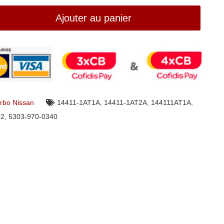
Ajouter au panier
rbo Nissan
14411-1AT1A
,
14411-1AT2A
,
144111AT1A
,
02
,
5303-970-0340