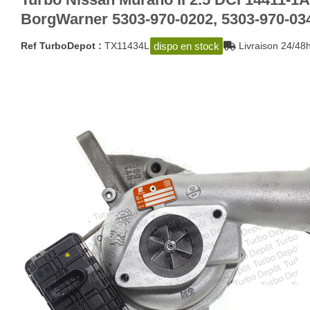
BorgWarner 5303-970-0202, 5303-970-03
dispo en stock
Ref TurboDepot :
TX11434L
Livraison 24/