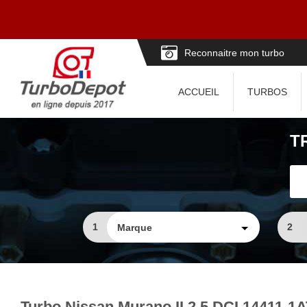
Reconnaitre mon turbo
ACCUEIL
TURBOS
T
1
2
Turbo Nissan Murano II 2.5 DCI 14411-1