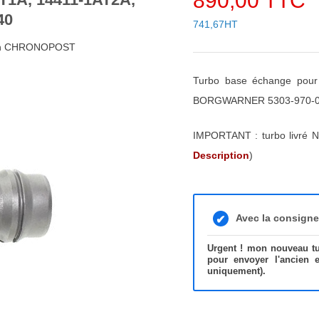
890,00 TTC
40
741,67HT
48h CHRONOPOST
Turbo base échange pou
BORGWARNER 5303-970-02
IMPORTANT : turbo livré N
Description
)
Avec la consign
Urgent ! mon nouveau tur
pour envoyer l'ancien 
uniquement).