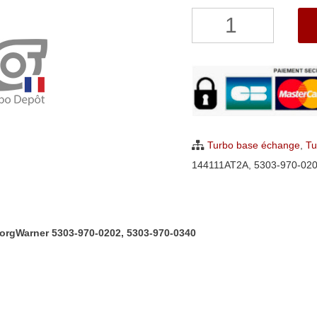
quantité
de
Turbo
Nissan
Murano
II
2.5
Turbo base échange
,
Tu
DCI
144111AT2A
,
5303-970-02
14411-
1AT1A,
14411-
BorgWarner 5303-970-0202, 5303-970-0340
1AT2A,
BorgWarner
5303-
970-
0202,