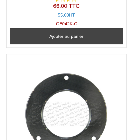
66,00 TTC
Note
5.00
sur
55,00HT
5
GE042K-C
Ajouter au panier