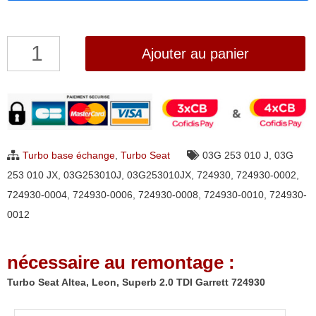
quantité
Ajouter au panier
de
Turbo
Seat
Altea,
Leon,
Turbo base échange
,
Turbo Seat
03G 253 010 J
,
03G
Superb
253 010 JX
,
03G253010J
,
03G253010JX
,
724930
,
724930-0002
,
2.0
724930-0004
,
724930-0006
,
724930-0008
,
724930-0010
,
724930-
TDI
0012
Garrett
724930
nécessaire au remontage :
Turbo Seat Altea, Leon, Superb 2.0 TDI Garrett 724930