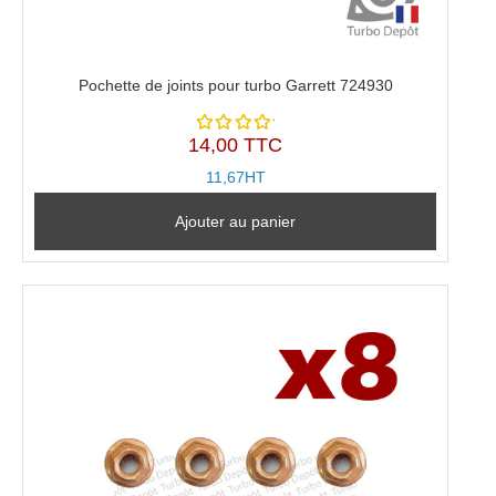
Pochette de joints pour turbo Garrett 724930
14,00 TTC
Note
5.00
sur
11,67HT
5
Ajouter au panier