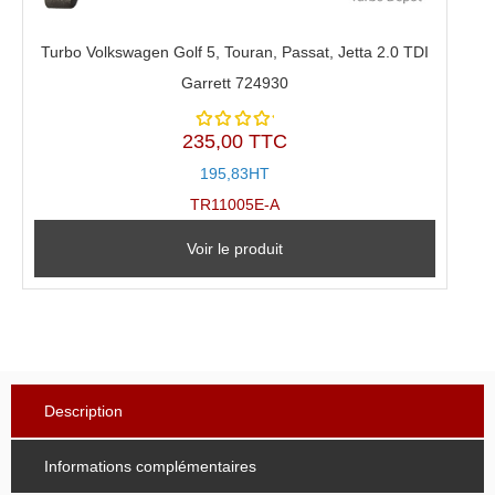
Turbo Volkswagen Golf 5, Touran, Passat, Jetta 2.0 TDI
Garrett 724930
235,00 TTC
Note
5.00
sur
195,83HT
5
TR11005E-A
Voir le produit
Description
Informations complémentaires