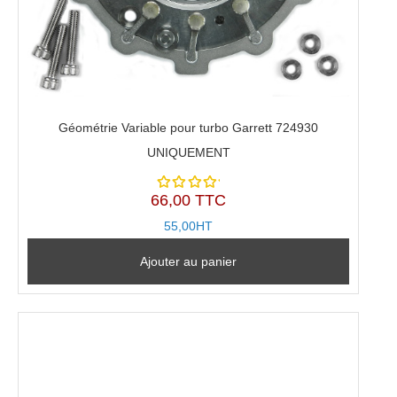
Géométrie Variable pour turbo Garrett 724930
UNIQUEMENT
66,00 TTC
Note
5.00
sur
55,00HT
5
Ajouter au panier