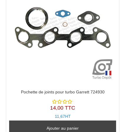
Pochette de joints pour turbo Garrett 724930
14,00 TTC
Note
5.00
sur
11,67HT
5
Ajouter au panier