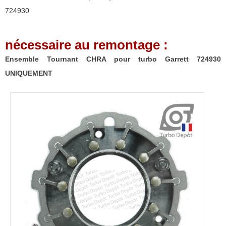
turbo
724930
Garrett
724930
nécessaire au remontage :
UNIQUEMENT
Ensemble Tournant CHRA pour turbo Garrett 724930
UNIQUEMENT