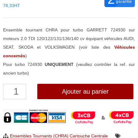
garantie
78,33HT
Ensemble tournant CHRA pour turbo GARRETT 724930 sur
moteurs 2.0 TDI 120/122/131/136/140 cv équipant véhicules AUDI,
SEAT, SKODA et VOLKSWAGEN (voir liste des
Véhicules
concernés
)
Pour turbo 724930
UNIQUEMENT
(veuillez contrôler la ref. sur
ancien turbo)
quantité
Ajouter au panier
de
Ensemble
Tournant
CHRA
pour
Ensembles Tournants (CHRA) Cartouche Centrale