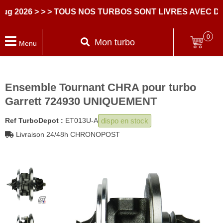
26
> > > TOUS NOS TURBOS SONT LIVRES AVEC DES PA
0
Mon turbo
Menu
Ensemble Tournant CHRA pour turbo
Garrett 724930 UNIQUEMENT
dispo en stock
Ref TurboDepot :
ET013U-A
Livraison 24/48h CHRONOPOST