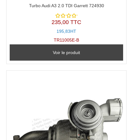
Turbo Audi A3 2.0 TDI Garrett 724930
235,00 TTC
Note
5.00
sur
195,83HT
5
TR11005E-B
Voir le produit