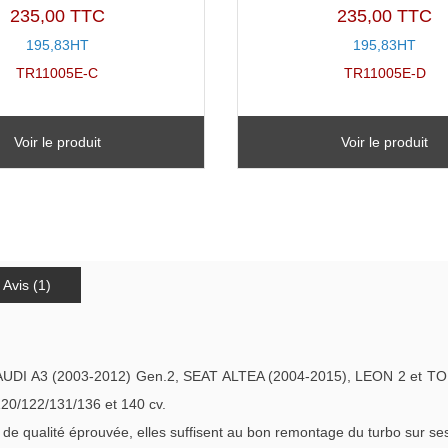
235,00 TTC
235,00 TTC
195,83HT
195,83HT
TR11005E-C
TR11005E-D
Voir le produit
Voir le produit
Avis (1)
r AUDI A3 (2003-2012) Gen.2, SEAT ALTEA (2004-2015), LEON 2 e
0/122/131/136 et 140 cv.
qualité éprouvée, elles suffisent au bon remontage du turbo sur ses c