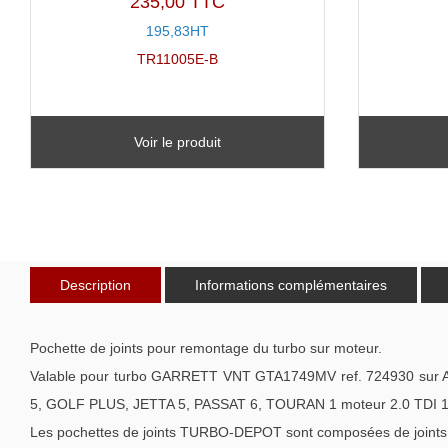
235,00 TTC
Note
5.00
sur
195,83HT
5
TR11005E-B
Voir le produit
Description
Informations complémentaires
Pochette de joints pour remontage du turbo sur moteur.
Valable pour turbo GARRETT VNT GTA1749MV ref. 724930 su
5, GOLF PLUS, JETTA 5, PASSAT 6, TOURAN 1 moteur 2.0 TDI 12
Les pochettes de joints TURBO-DEPOT sont composées de joints de 