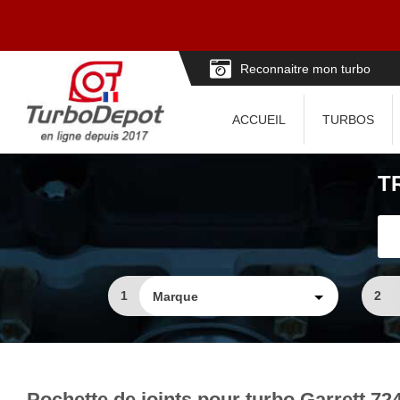
Reconnaitre mon turbo
ACCUEIL
TURBOS
T
1
2
Pochette de joints pour turbo Garrett 72