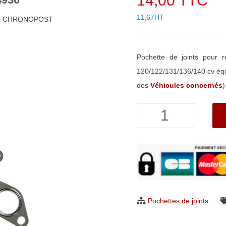
14,00 TTC
11,67HT
48h CHRONOPOST
Pochette de joints pour
120/122/131/136/140 cv éq
des
Véhicules concernés
)
quantité
de
Pochette
de
joints
pour
turbo
Pochettes de joints
Garrett
724930