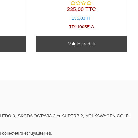
235,00 TTC
Note
5.00
sur
195,83HT
5
TR11005E-A
Voir le produit
t TOLEDO 3, SKODA OCTAVIA 2 et SUPERB 2, VOLKSWAGEN GOLF
ollecteurs et tuyauteries.