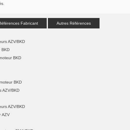
és.
Références Fabricant
Autres Références
teurs AZV/BKD
r BKD
 moteur BKD
 moteur BKD
rs AZV/BKD
eurs AZV/BKD
r AZV