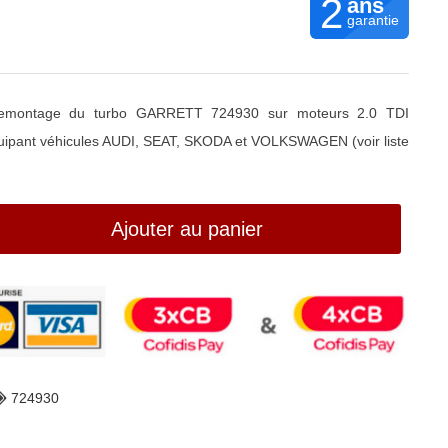
2
ans
garantie
 remontage du turbo GARRETT 724930 sur moteurs 2.0 TDI
uipant véhicules AUDI, SEAT, SKODA et VOLKSWAGEN (voir liste
Ajouter au panier
724930