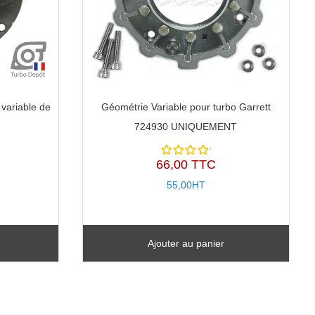
variable de
Géométrie Variable pour turbo Garrett
724930 UNIQUEMENT
66,00 TTC
Note
5.00
sur
55,00HT
5
Ajouter au panier