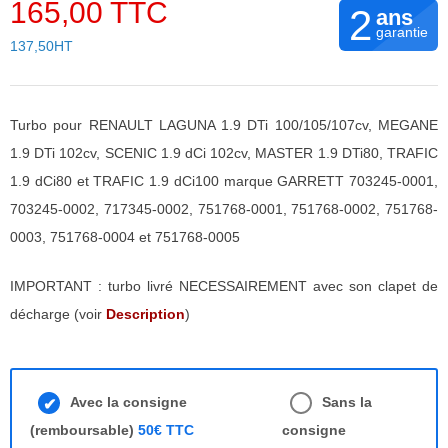
165,00 TTC
2
ans
garantie
137,50HT
Turbo pour RENAULT LAGUNA 1.9 DTi 100/105/107cv, MEGANE
1.9 DTi 102cv, SCENIC 1.9 dCi 102cv, MASTER 1.9 DTi80, TRAFIC
1.9 dCi80 et TRAFIC 1.9 dCi100 marque GARRETT 703245-0001,
703245-0002, 717345-0002, 751768-0001, 751768-0002, 751768-
0003, 751768-0004 et 751768-0005
IMPORTANT : turbo livré NECESSAIREMENT avec son clapet de
décharge (voir
Description
)
Avec la consigne
Sans la
(remboursable)
50€ TTC
consigne