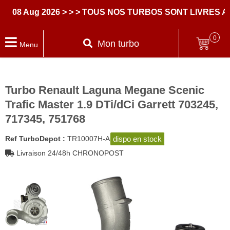
 Aug 2026
> > > TOUS NOS TURBOS SONT LIVRES AVEC
0
Mon turbo
Menu
Turbo Renault Laguna Megane Scenic
Trafic Master 1.9 DTi/dCi Garrett 703245,
717345, 751768
dispo en stock
Ref TurboDepot :
TR10007H-A
Livraison 24/48h CHRONOPOST