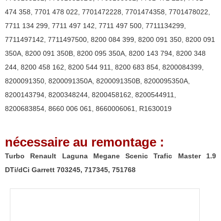
Garrett
474 358
,
7701 478 022
,
7701472228
,
7701474358
,
7701478022
,
703245,
7711 134 299
,
7711 497 142
,
7711 497 500
,
7711134299
,
717345,
7711497142
,
7711497500
,
8200 084 399
,
8200 091 350
,
8200 091
751768
350A
,
8200 091 350B
,
8200 095 350A
,
8200 143 794
,
8200 348
244
,
8200 458 162
,
8200 544 911
,
8200 683 854
,
8200084399
,
8200091350
,
8200091350A
,
8200091350B
,
8200095350A
,
8200143794
,
8200348244
,
8200458162
,
8200544911
,
8200683854
,
8660 006 061
,
8660006061
,
R1630019
nécessaire au remontage :
Turbo Renault Laguna Megane Scenic Trafic Master 1.9
DTi/dCi Garrett 703245, 717345, 751768