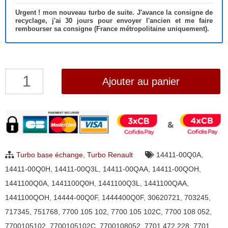
Urgent ! mon nouveau turbo de suite. J'avance la consigne de
recyclage, j'ai 30 jours pour envoyer l'ancien et me faire
rembourser sa consigne (France métropolitaine uniquement).
quantité
Ajouter au panier
de
Turbo
Renault
Laguna
Megane
Turbo base échange
,
Turbo Renault
14411-00Q0A
,
Scenic
14411-00Q0H
,
14411-00Q3L
,
14411-00QAA
,
14411-00QOH
,
Trafic
1441100Q0A
,
1441100Q0H
,
1441100Q3L
,
1441100QAA
,
Master
1441100QOH
,
14444-00Q0F
,
1444400Q0F
,
30620721
,
703245
,
1.9
717345
,
751768
,
7700 105 102
,
7700 105 102C
,
7700 108 052
,
DTi/dCi
7700105102
,
7700105102C
,
7700108052
,
7701 472 228
,
7701