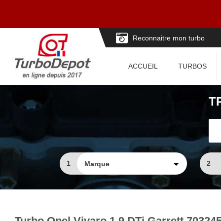
Reconnaitre mon turbo
ACCUEIL
TURBOS
T
1
2
Turbo Opel Vivaro 1.9 DTi Garrett 70324