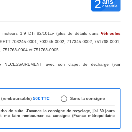
2
ans
garantie
moteurs 1.9 DTi 82/101cv (plus de détails dans
Véhicules
RETT 703245-0001, 703245-0002, 717345-0002, 751768-0001,
, 751768-0004 et 751768-0005
ré NECESSAIREMENT avec son clapet de décharge (voir
e (remboursable)
50€ TTC
Sans la consigne
bo de suite. J'avance la consigne de recyclage, j'ai 30 jours
et me faire rembourser sa consigne (France métropolitaine