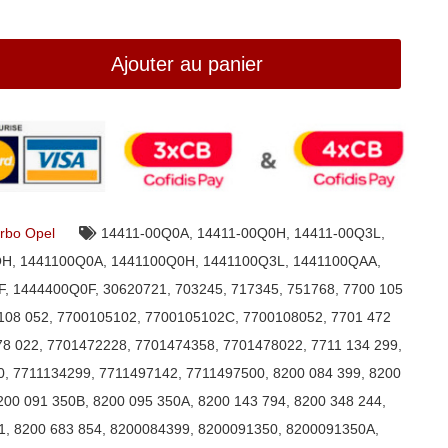
Ajouter au panier
rbo Opel
14411-00Q0A
,
14411-00Q0H
,
14411-00Q3L
,
OH
,
1441100Q0A
,
1441100Q0H
,
1441100Q3L
,
1441100QAA
,
F
,
1444400Q0F
,
30620721
,
703245
,
717345
,
751768
,
7700 105
108 052
,
7700105102
,
7700105102C
,
7700108052
,
7701 472
78 022
,
7701472228
,
7701474358
,
7701478022
,
7711 134 299
,
0
,
7711134299
,
7711497142
,
7711497500
,
8200 084 399
,
8200
200 091 350B
,
8200 095 350A
,
8200 143 794
,
8200 348 244
,
1
,
8200 683 854
,
8200084399
,
8200091350
,
8200091350A
,