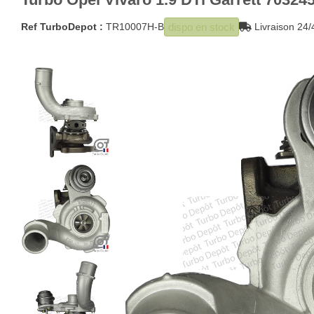
dispo en stock
Ref TurboDepot :
TR10007H-B
Livraison 2