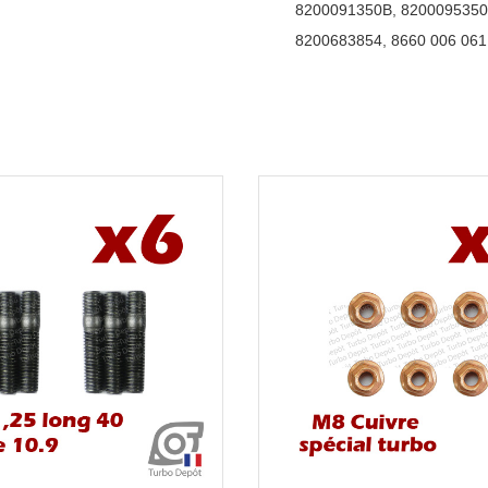
8200091350B
,
820009535
8200683854
,
8660 006 061