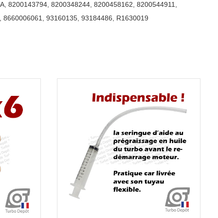
0A
,
8200143794
,
8200348244
,
8200458162
,
8200544911
,
,
8660006061
,
93160135
,
93184486
,
R1630019