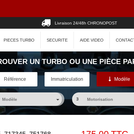
0
Livraison 24/48h CHRONOPOST
PIECES TURBO
SECURITE
AIDE VIDEO
CONTAC
ROUVER UN TURBO OU UNE PIÈCE PAR
Référence
Immatriculation
Modèle
3
5, 717345, 751768