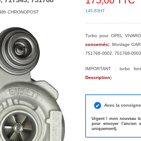
175,00 TTC
145,83HT
4/48h CHRONOPOST
Turbo pour OPEL VIVARO 
concernés
). Montage GAR
751768-0002, 751768-0003
IMPORTANT : turbo liv
Description
)
Avec la consign
Urgent ! mon nouveau tur
pour envoyer l'ancien 
uniquement).