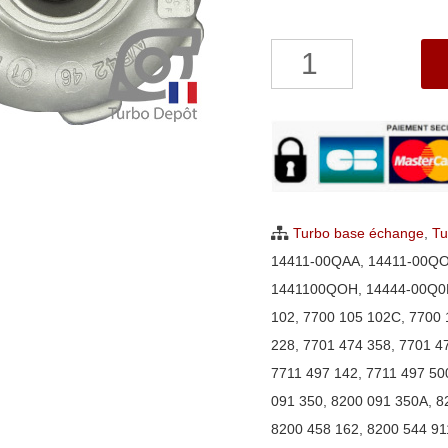
quantité
de
Turbo
Opel
Vivaro
1.9
DTi
Turbo base échange
,
Tu
Garrett
14411-00QAA
,
14411-00Q
703245,
1441100QOH
,
14444-00Q0
717345,
102
,
7700 105 102C
,
7700 
751768
228
,
7701 474 358
,
7701 4
7711 497 142
,
7711 497 50
091 350
,
8200 091 350A
,
8
8200 458 162
,
8200 544 91