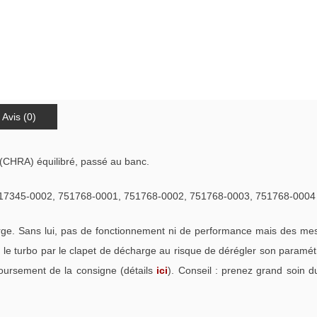
Avis (0)
(CHRA) équilibré, passé au banc.
345-0002, 751768-0001, 751768-0002, 751768-0003, 751768-0004 e
. Sans lui, pas de fonctionnement ni de performance mais des mess
e turbo par le clapet de décharge au risque de dérégler son paramétra
oursement de la consigne (détails
ici
). Conseil : prenez grand soin d