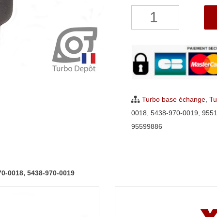
quantité
de
Turbo
Opel
Vivaro
1.6
dCi
Turbo base échange
,
Tu
BorgWarner
0018
,
5438-970-0019
,
955
5438-
95599886
970-
0005,
5438-
70-0018, 5438-970-0019
970-
0018,
5438-
970-