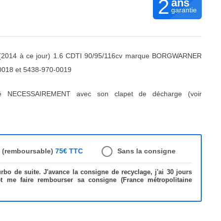
2
ans
garantie
(2014 à ce jour) 1.6 CDTI 90/95/116cv marque BORGWARNER
0018 et 5438-970-0019
ré NECESSAIREMENT avec son clapet de décharge (voir
e (remboursable)
75€ TTC
Sans la consigne
bo de suite. J'avance la consigne de recyclage, j'ai 30 jours
et me faire rembourser sa consigne (France métropolitaine