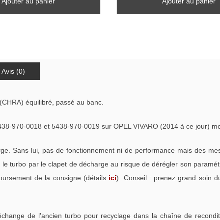
Ajouter au panier
Ajouter au panier
Avis (0)
(CHRA) équilibré, passé au banc.
970-0018 et 5438-970-0019 sur OPEL VIVARO (2014 à ce jour) moteu
. Sans lui, pas de fonctionnement ni de performance mais des mess
e turbo par le clapet de décharge au risque de dérégler son paramétra
oursement de la consigne (détails
ici
). Conseil : prenez grand soin d
échange de l’ancien turbo pour recyclage dans la chaîne de recondi