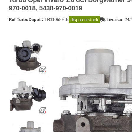
970-0018, 5438-970-0019
dispo en stock
Ref TurboDepot :
TR11058H-E
Livraison 2