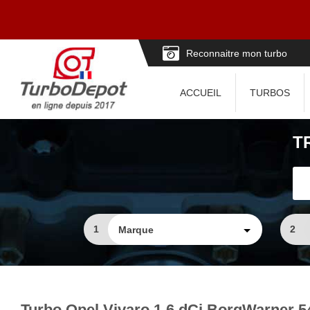
Reconnaitre mon turbo
ACCUEIL
TURBOS
T
1
2
Turbo Opel Vivaro 1.6 dCi BorgWarner 5