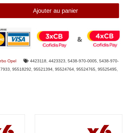
Ajouter au panier
rbo Opel
4423118
,
4423323
,
5438-970-0005
,
5438-970-
17933
,
95518292
,
95521394
,
95524764
,
95524765
,
95525495
,