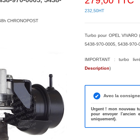
279,00 TTC
232,50HT
4/48h CHRONOPOST
Turbo pour OPEL VIVARO 
5438-970-0005, 5438-970-
IMPORTANT : turbo liv
Description
)
Avec la consign
Urgent ! mon nouveau tur
pour envoyer l'ancien 
uniquement).