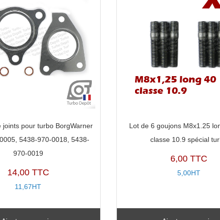
0019
 joints pour turbo BorgWarner
Lot de 6 goujons M8x1.25 l
0005, 5438-970-0018, 5438-
classe 10.9 spécial tu
970-0019
6,00 TTC
14,00 TTC
5,00HT
11,67HT