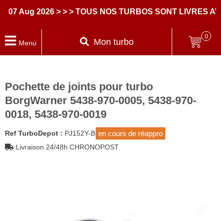
Aug 2026
> > > TOUS NOS TURBOS SONT LIVRES AVEC 
0
Mon turbo
Menu
Pochette de joints pour turbo
BorgWarner 5438-970-0005, 5438-970-
0018, 5438-970-0019
en cours de réappro
Ref TurboDepot :
PJ152Y-B
Livraison 24/48h CHRONOPOST