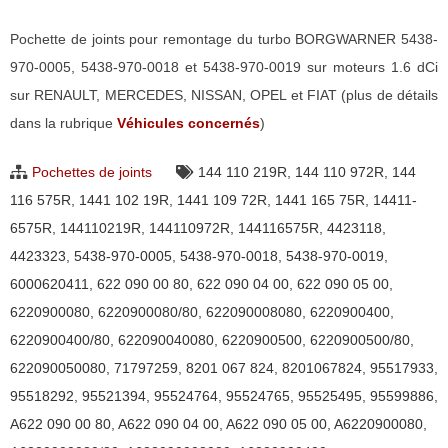
Pochette de joints pour remontage du turbo BORGWARNER 5438-
970-0005, 5438-970-0018 et 5438-970-0019 sur moteurs 1.6 dCi
sur RENAULT, MERCEDES, NISSAN, OPEL et FIAT (plus de détails
dans la rubrique
Véhicules concernés
)
Pochettes de joints
144 110 219R
,
144 110 972R
,
144
116 575R
,
1441 102 19R
,
1441 109 72R
,
1441 165 75R
,
14411-
6575R
,
144110219R
,
144110972R
,
144116575R
,
4423118
,
4423323
,
5438-970-0005
,
5438-970-0018
,
5438-970-0019
,
6000620411
,
622 090 00 80
,
622 090 04 00
,
622 090 05 00
,
6220900080
,
6220900080/80
,
622090008080
,
6220900400
,
6220900400/80
,
622090040080
,
6220900500
,
6220900500/80
,
622090050080
,
71797259
,
8201 067 824
,
8201067824
,
95517933
,
95518292
,
95521394
,
95524764
,
95524765
,
95525495
,
95599886
,
A622 090 00 80
,
A622 090 04 00
,
A622 090 05 00
,
A6220900080
,