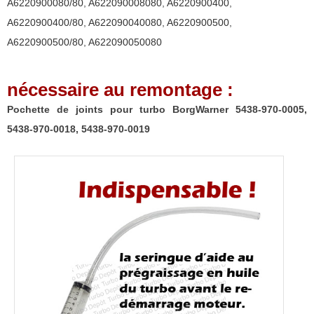
A6220900080/80
,
A622090008080
,
A6220900400
,
A6220900400/80
,
A622090040080
,
A6220900500
,
A6220900500/80
,
A622090050080
nécessaire au remontage :
Pochette de joints pour turbo BorgWarner 5438-970-0005,
5438-970-0018, 5438-970-0019