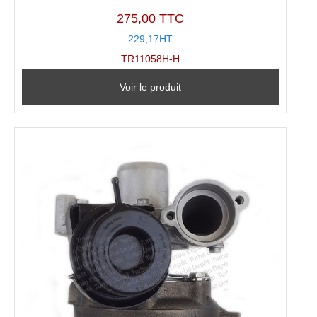
275,00 TTC
229,17HT
TR11058H-H
Voir le produit