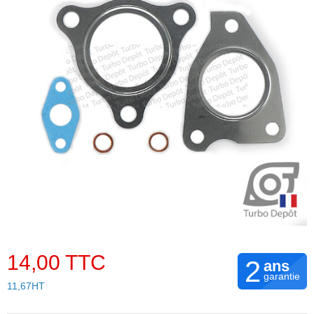
14,00 TTC
2
ans
garantie
11,67HT