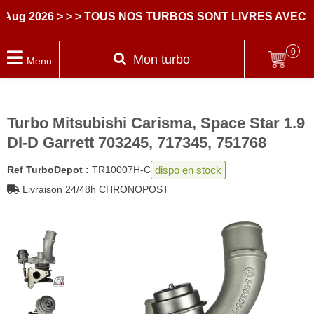
2026
> > > TOUS NOS TURBOS SONT LIVRES AVEC DES
0
Mon turbo
Menu
Turbo Mitsubishi Carisma, Space Star 1.9
DI-D Garrett 703245, 717345, 751768
dispo en stock
Ref TurboDepot :
TR10007H-C
Livraison 24/48h CHRONOPOST