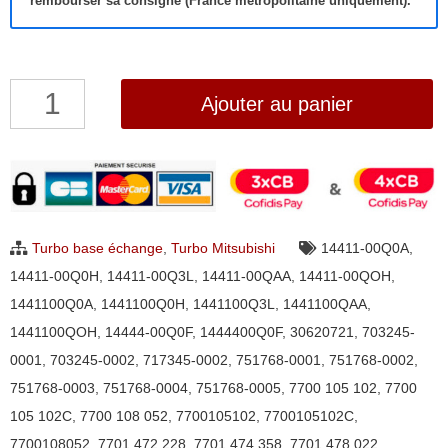
rembourser sa consigne (France métropolitaine uniquement).
quantité
Ajouter au panier
de
Turbo
Mitsubishi
Carisma,
Space
Turbo base échange
,
Turbo Mitsubishi
14411-00Q0A
,
Star
14411-00Q0H
,
14411-00Q3L
,
14411-00QAA
,
14411-00QOH
,
1.9
1441100Q0A
,
1441100Q0H
,
1441100Q3L
,
1441100QAA
,
DI-
1441100QOH
,
14444-00Q0F
,
1444400Q0F
,
30620721
,
703245-
D
0001
,
703245-0002
,
717345-0002
,
751768-0001
,
751768-0002
,
Garrett
751768-0003
,
751768-0004
,
751768-0005
,
7700 105 102
,
7700
703245,
105 102C
,
7700 108 052
,
7700105102
,
7700105102C
,
717345,
7700108052
,
7701 472 228
,
7701 474 358
,
7701 478 022
,