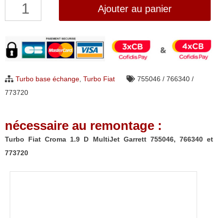
quantité
Ajouter au panier
de
Turbo
Fiat
Croma
1.9
Turbo base échange
,
Turbo Fiat
755046 / 766340 /
D
773720
MultiJet
Garrett
nécessaire au remontage :
755046,
766340
Turbo Fiat Croma 1.9 D MultiJet Garrett 755046, 766340 et
et
773720
773720