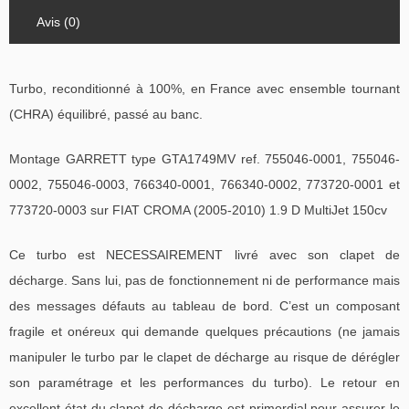
Avis (0)
Turbo, reconditionné à 100%, en France avec ensemble tournant
(CHRA) équilibré, passé au banc.
Montage GARRETT type GTA1749MV ref. 755046-0001, 755046-
0002, 755046-0003, 766340-0001, 766340-0002, 773720-0001 et
773720-0003 sur FIAT CROMA (2005-2010) 1.9 D MultiJet 150cv
Ce turbo est NECESSAIREMENT livré avec son clapet de
décharge. Sans lui, pas de fonctionnement ni de performance mais
des messages défauts au tableau de bord. C’est un composant
fragile et onéreux qui demande quelques précautions (ne jamais
manipuler le turbo par le clapet de décharge au risque de dérégler
son paramétrage et les performances du turbo). Le retour en
excellent état du clapet de décharge est primordial pour assurer le