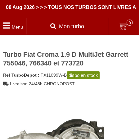
 Aug 2026
> > > TOUS NOS TURBOS SONT LIVRES AVEC
0
Mon turbo
Menu
Turbo Fiat Croma 1.9 D MultiJet Garrett
755046, 766340 et 773720
dispo en stock
Ref TurboDepot :
TX11099W-B
Livraison 24/48h CHRONOPOST