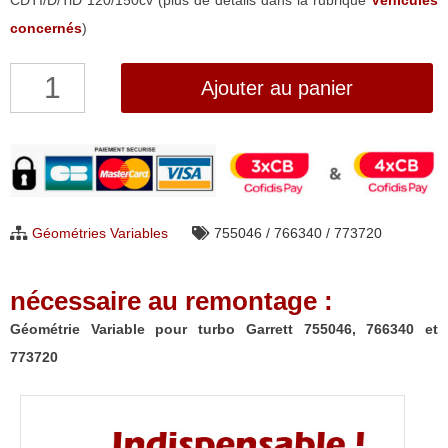
CDTI/D/TiD 120/150cv (plus de détails dans la rubrique
Véhicules
concernés
)
quantité
Ajouter au panier
de
Géométrie
Variable
pour
turbo
Géométries Variables
755046 / 766340 / 773720
Garrett
755046,
nécessaire au remontage :
766340
et
Géométrie Variable pour turbo Garrett 755046, 766340 et
773720
773720