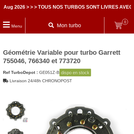
 2026
> > > TOUS NOS TURBOS SONT LIVRES AVEC DES
0
Mon turbo
Menu
Géométrie Variable pour turbo Garrett
755046, 766340 et 773720
dispo en stock
Ref TurboDepot :
GE051Z-B
Livraison 24/48h CHRONOPOST