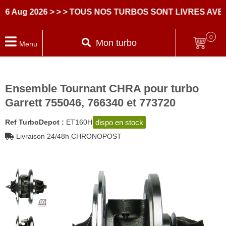
g 2026
> > > TOUS NOS TURBOS SONT LIVRES AVEC DE
0
Mon turbo
Menu
Ensemble Tournant CHRA pour turbo
Garrett 755046, 766340 et 773720
dispo en stock
Ref TurboDepot :
ET160H
Livraison 24/48h CHRONOPOST