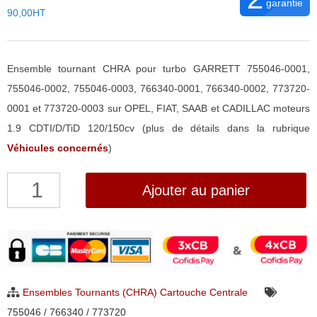
garantie
90,00HT
Ensemble tournant CHRA pour turbo GARRETT 755046-0001,
755046-0002, 755046-0003, 766340-0001, 766340-0002, 773720-
0001 et 773720-0003 sur OPEL, FIAT, SAAB et CADILLAC moteurs
1.9 CDTI/D/TiD 120/150cv (plus de détails dans la rubrique
Véhicules concernés
)
quantité
Ajouter au panier
de
Ensemble
Tournant
CHRA
pour
Ensembles Tournants (CHRA) Cartouche Centrale
turbo
755046 / 766340 / 773720