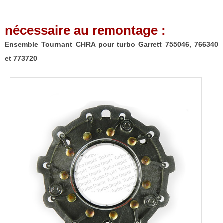
Garrett
755046,
nécessaire au remontage :
766340
et
Ensemble Tournant CHRA pour turbo Garrett 755046, 766340
773720
et 773720