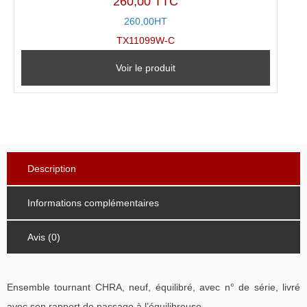
260,00 TTC
260,00HT
TX11099W-C
Voir le produit
Description
Informations complémentaires
Avis (0)
Ensemble tournant CHRA, neuf, équilibré, avec n° de série, livré
avec son rapport de passage à l’équilibreuse.