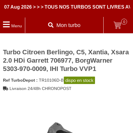
Aug 2026
> > > TOUS NOS TURBOS SONT LIVRES AVEC 
0
Mon turbo
Menu
Turbo Citroen Berlingo, C5, Xantia, Xsara
2.0 HDi Garrett 706977, BorgWarner
5303-970-0009, IHI Turbo VVP1
dispo en stock
Ref TurboDepot :
TR10106D-B
Livraison 24/48h CHRONOPOST