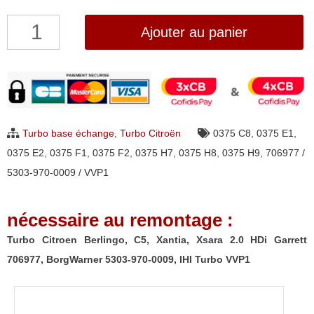
quantité
Ajouter au panier
de
Turbo
Citroen
Berlingo,
C5,
Turbo base échange
,
Turbo Citroën
0375 C8
,
0375 E1
,
Xantia,
0375 E2
,
0375 F1
,
0375 F2
,
0375 H7
,
0375 H8
,
0375 H9
,
706977 /
Xsara
5303-970-0009 / VVP1
2.0
HDi
nécessaire au remontage :
Garrett
706977,
Turbo Citroen Berlingo, C5, Xantia, Xsara 2.0 HDi Garrett
BorgWarner
706977, BorgWarner 5303-970-0009, IHI Turbo VVP1
5303-
970-