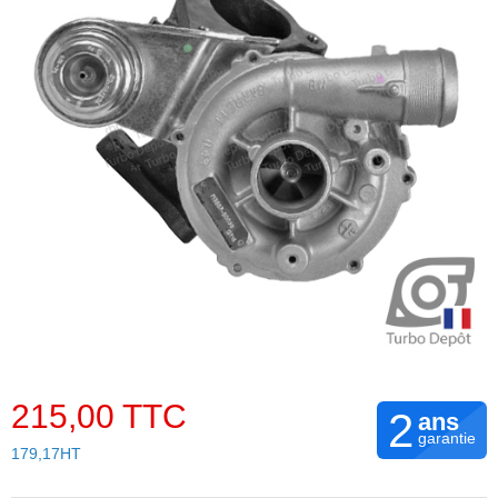
215,00 TTC
2
ans
garantie
179,17HT