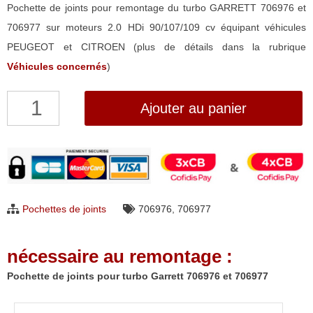
Pochette de joints pour remontage du turbo GARRETT 706976 et
706977 sur moteurs 2.0 HDi 90/107/109 cv équipant véhicules
PEUGEOT et CITROEN (plus de détails dans la rubrique
Véhicules concernés
)
quantité
Ajouter au panier
de
Pochette
de
joints
pour
Pochettes de joints
706976
,
706977
turbo
Garrett
nécessaire au remontage :
706976
et
Pochette de joints pour turbo Garrett 706976 et 706977
706977