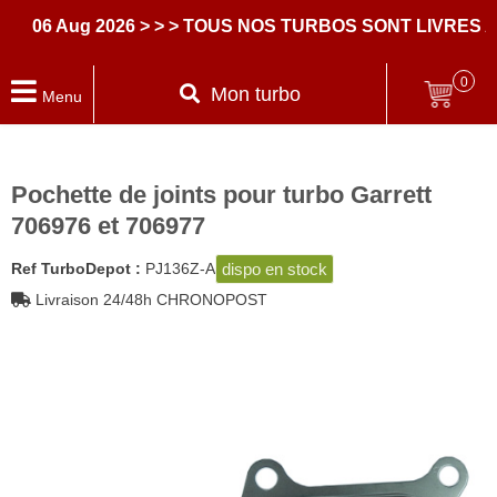
6 Aug 2026
> > > TOUS NOS TURBOS SONT LIVRES AVE
0
Mon turbo
Menu
Pochette de joints pour turbo Garrett
706976 et 706977
dispo en stock
Ref TurboDepot :
PJ136Z-A
Livraison 24/48h CHRONOPOST