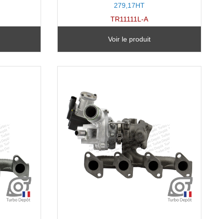
279,17HT
TR11111L-A
Voir le produit