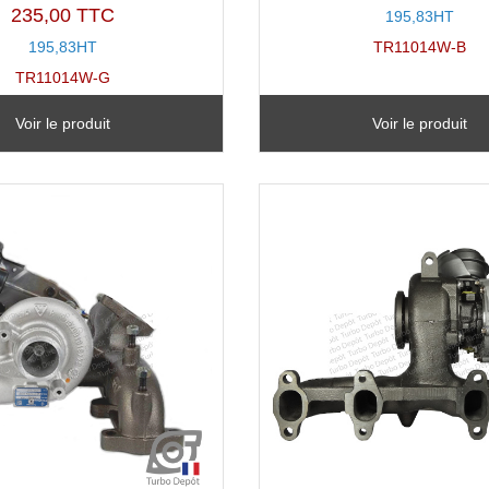
235,00 TTC
195,83HT
195,83HT
TR11014W-B
TR11014W-G
Voir le produit
Voir le produit