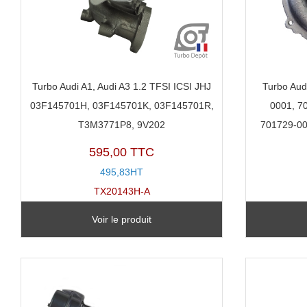
Turbo Audi A1, Audi A3 1.2 TFSI ICSI JHJ
Turbo Aud
03F145701H, 03F145701K, 03F145701R,
0001, 7
T3M3771P8, 9V202
701729-00
595,00 TTC
495,83HT
TX20143H-A
Voir le produit