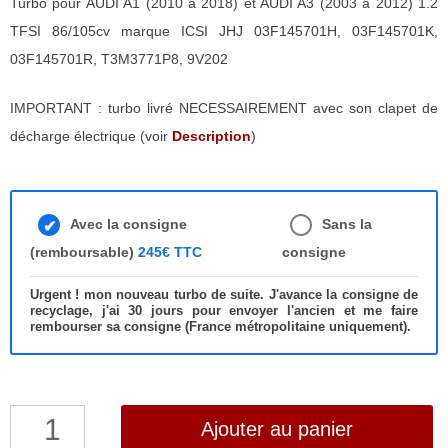
Turbo pour AUDI A1 (2010 à 2018) et AUDI A3 (2003 à 2012) 1.2
TFSI 86/105cv marque ICSI JHJ 03F145701H, 03F145701K,
03F145701R, T3M3771P8, 9V202
IMPORTANT : turbo livré NECESSAIREMENT avec son clapet de
décharge électrique (voir
Description
)
Avec la consigne
Sans la
(remboursable)
245€ TTC
consigne
Urgent ! mon nouveau turbo de suite. J'avance la consigne de
recyclage, j'ai 30 jours pour envoyer l'ancien et me faire
rembourser sa consigne (France métropolitaine uniquement).
quantité
Ajouter au panier
de