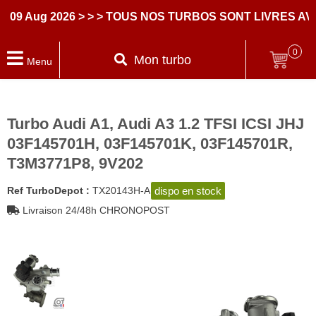
Aug 2026
> > > TOUS NOS TURBOS SONT LIVRES AVEC
0
Mon turbo
Menu
Turbo Audi A1, Audi A3 1.2 TFSI ICSI JHJ
03F145701H, 03F145701K, 03F145701R,
T3M3771P8, 9V202
dispo en stock
Ref TurboDepot :
TX20143H-A
Livraison 24/48h CHRONOPOST