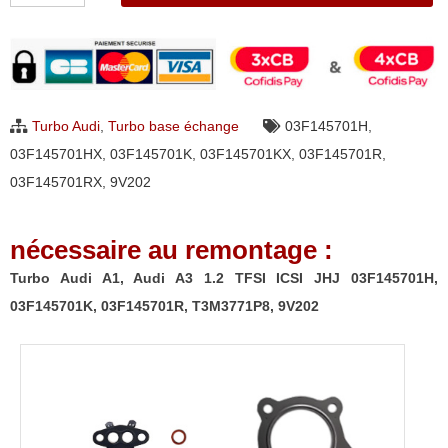
Turbo
Audi
A1,
Audi
Turbo Audi
,
Turbo base échange
03F145701H
,
A3
03F145701HX
,
03F145701K
,
03F145701KX
,
03F145701R
,
1.2
03F145701RX
,
9V202
TFSI
ICSI
nécessaire au remontage :
JHJ
03F145701H,
Turbo Audi A1, Audi A3 1.2 TFSI ICSI JHJ 03F145701H,
03F145701K,
03F145701K, 03F145701R, T3M3771P8, 9V202
03F145701R,
T3M3771P8,
9V202