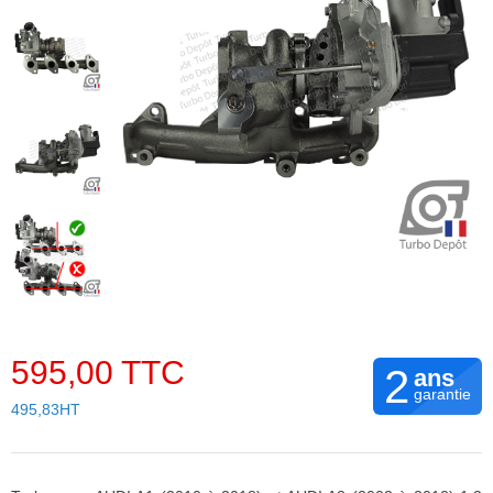
595,00 TTC
2
ans
garantie
495,83HT