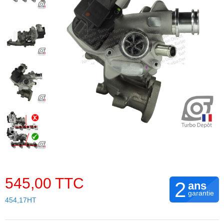
545,00 TTC
2
ans
garantie
454,17HT