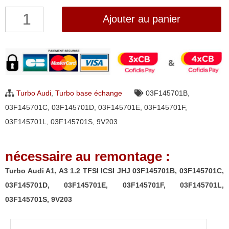
quantité
Ajouter au panier
de
Turbo
Audi
A1,
A3
Turbo Audi
,
Turbo base échange
03F145701B
,
1.2
03F145701C
,
03F145701D
,
03F145701E
,
03F145701F
,
TFSI
03F145701L
,
03F145701S
,
9V203
ICSI
JHJ
nécessaire au remontage :
03F145701B,
03F145701C,
Turbo Audi A1, A3 1.2 TFSI ICSI JHJ 03F145701B, 03F145701C,
03F145701D,
03F145701D, 03F145701E, 03F145701F, 03F145701L,
03F145701E,
03F145701S, 9V203
03F145701F,
03F145701L,