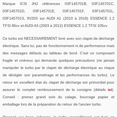
Marque ICSI JHJ références 03F145701B, 03F145701C,
03F145701D, 03F145701E, 03F145701F, 03F145701L,
03F145701S, 9V203 sur AUDI A1 (2010 à 2018) ESSENCE 1.2
TFSI 86cv et AUDI A3 (2003 à 2012) ESSENCE 1.2 TFSI 105cv
Ce turbo est NECESSAIREMENT livré avec son clapet de décharge
électrique. Sans lui, pas de fonctionnement ni de performance mais
des messages défauts au tableau de bord. C’est un composant
fragile et onéreux qui demande quelques précautions (ne jamais
manipuler le turbo par le clapet de décharge électrique au risque
de dérégler son paramétrage et les performances du turbo). Le
retour en excellent état du clapet de décharge est primordial pour
assurer le complet remboursement de la consigne (détails
ici
).
Conseil : prenez grand soin du calage, bourrage papier et
emballage lors de la préparation du retour de l’ancien turbo.
Proposé sur base échange, le turbo reconditionné est livré en