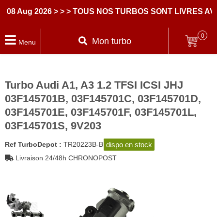
 Aug 2026
> > > TOUS NOS TURBOS SONT LIVRES AVEC
0
Mon turbo
Menu
Turbo Audi A1, A3 1.2 TFSI ICSI JHJ
03F145701B, 03F145701C, 03F145701D,
03F145701E, 03F145701F, 03F145701L,
03F145701S, 9V203
dispo en stock
Ref TurboDepot :
TR20223B-B
Livraison 24/48h CHRONOPOST