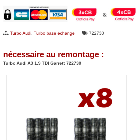
Turbo
Audi
A3
1.9
Turbo Audi
,
Turbo base échange
722730
TDI
Garrett
nécessaire au remontage :
722730
Turbo Audi A3 1.9 TDI Garrett 722730