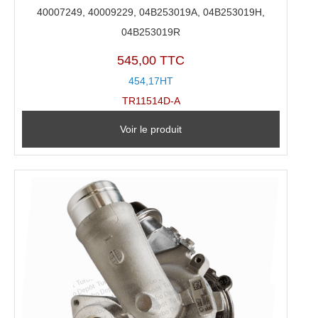
40007249, 40009229, 04B253019A, 04B253019H,
04B253019R
545,00 TTC
454,17HT
TR11514D-A
Voir le produit