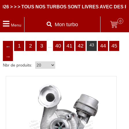
TOUS NOS TURBOS SONT LIVRES AVEC DES PARTIES CE
0
Mon turbo
Menu
43
←
1
2
3
40
41
42
44
45
…
→
Nbr de produits: