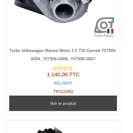
Turbo Volkswagen Marine Motor 2.5 TDI Garrett 707906-
0004, 707906-0006, 707906-0007
1.140,00 TTC
Note
5.00
sur
950,00HT
5
TR11159G
Voir le produit