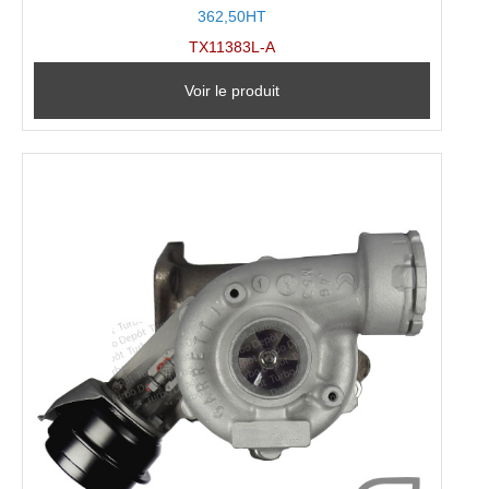
362,50HT
TX11383L-A
Voir le produit