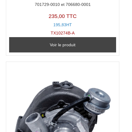
701729-0010 et 706680-0001
235,00 TTC
195,83HT
TX10274B-A
Voir le produit