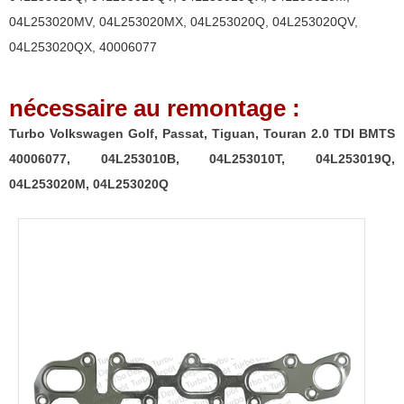
BMTS
04L253020MV
,
04L253020MX
,
04L253020Q
,
04L253020QV
,
40006077,
04L253020QX
,
40006077
04L253010B,
04L253010T,
nécessaire au remontage :
04L253019Q,
04L253020M,
Turbo Volkswagen Golf, Passat, Tiguan, Touran 2.0 TDI BMTS
04L253020Q
40006077, 04L253010B, 04L253010T, 04L253019Q,
04L253020M, 04L253020Q