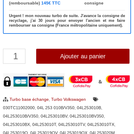
(remboursable)
145€ TTC
consigne
Urgent ! mon nouveau turbo de suite. J'avance la consigne de
recyclage, j'ai 30 jours pour envoyer l'ancien et me faire
rembourser sa consigne (France métropolitaine uniquement).
quantité
Ajouter au panier
de
Turbo
Volkswagen
Golf,
Passat,
Turbo base échange
,
Turbo Volkswagen
Tiguan,
030TC11002000
,
04L 253 010B/V350
,
04L253010B
,
Touran
04L253010B/V350
,
04L253010BV
,
04L253010BV350
,
2.0
04L253010BX
,
04L253010T
,
04L253010TV
,
04L253010TX
,
TDI
04L253019Q
,
04L253019QV
,
04L253019QX
,
04L253020M
,