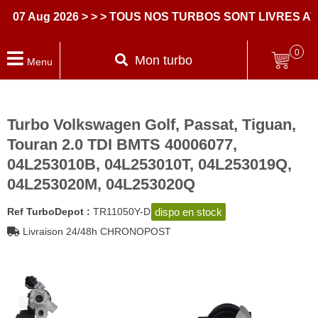
7 Aug 2026
> > > TOUS NOS TURBOS SONT LIVRES AVE
0
Mon turbo
Menu
Turbo Volkswagen Golf, Passat, Tiguan,
Touran 2.0 TDI BMTS 40006077,
04L253010B, 04L253010T, 04L253019Q,
04L253020M, 04L253020Q
dispo en stock
Ref TurboDepot :
TR11050Y-D
Livraison 24/48h CHRONOPOST