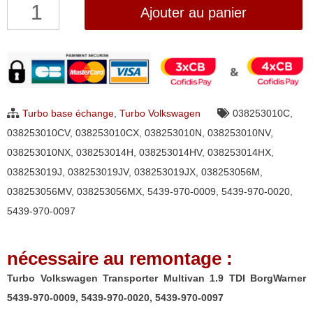
quantité
Ajouter au panier
de
Turbo
Volkswagen
Transporter
Multivan
Turbo base échange
,
Turbo Volkswagen
038253010C
,
1.9
038253010CV
,
038253010CX
,
038253010N
,
038253010NV
,
TDI
038253010NX
,
038253014H
,
038253014HV
,
038253014HX
,
BorgWarner
038253019J
,
038253019JV
,
038253019JX
,
038253056M
,
5439-
038253056MV
,
038253056MX
,
5439-970-0009
,
5439-970-0020
,
970-
5439-970-0097
0009,
5439-
nécessaire au remontage :
970-
0020,
Turbo Volkswagen Transporter Multivan 1.9 TDI BorgWarner
5439-
5439-970-0009, 5439-970-0020, 5439-970-0097