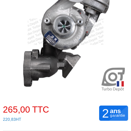
265,00 TTC
2
ans
garantie
220,83HT