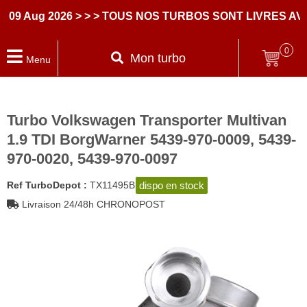
ug 2026
> > > TOUS NOS TURBOS SONT LIVRES AVEC 
0
Mon turbo
Menu
Turbo Volkswagen Transporter Multivan
1.9 TDI BorgWarner 5439-970-0009, 5439-
970-0020, 5439-970-0097
dispo en stock
Ref TurboDepot :
TX11495B
Livraison 24/48h CHRONOPOST