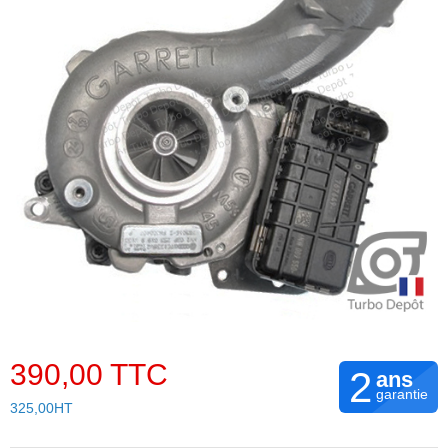
390,00 TTC
2
ans
garantie
325,00HT