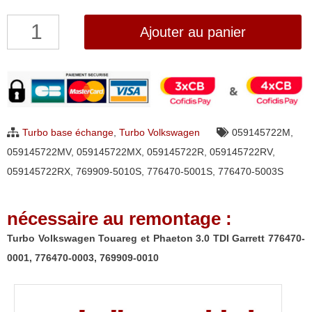
quantité
Ajouter au panier
de
Turbo
Volkswagen
Touareg
et
Turbo base échange
,
Turbo Volkswagen
059145722M
,
Phaeton
059145722MV
,
059145722MX
,
059145722R
,
059145722RV
,
3.0
059145722RX
,
769909-5010S
,
776470-5001S
,
776470-5003S
TDI
Garrett
nécessaire au remontage :
776470-
0001,
Turbo Volkswagen Touareg et Phaeton 3.0 TDI Garrett 776470-
776470-
0001, 776470-0003, 769909-0010
0003,
769909-