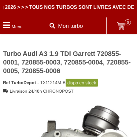
6
> > > TOUS NOS TURBOS SONT LIVRES AVEC DES PA
0
Mon turbo
Menu
Turbo Audi A3 1.9 TDI Garrett 720855-
0001, 720855-0003, 720855-0004, 720855-
0005, 720855-0006
dispo en stock
Ref TurboDepot :
TX11214M-B
Livraison 24/48h CHRONOPOST