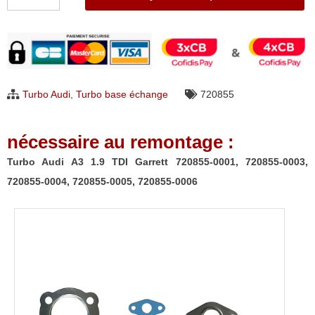
de
Turbo
Audi
A3
1.9
Turbo Audi
,
Turbo base échange
720855
TDI
Garrett
nécessaire au remontage :
720855-
0001,
Turbo Audi A3 1.9 TDI Garrett 720855-0001, 720855-0003,
720855-
720855-0004, 720855-0005, 720855-0006
0003,
720855-
0004,
720855-
0005,
720855-