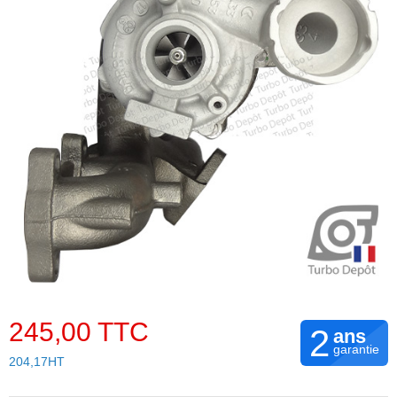
245,00 TTC
2
ans
garantie
204,17HT