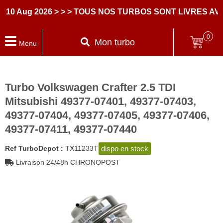
ug 2026
> > > TOUS NOS TURBOS SONT LIVRES AVEC D
0
Mon turbo
Menu
Turbo Volkswagen Crafter 2.5 TDI
Mitsubishi 49377-07401, 49377-07403,
49377-07404, 49377-07405, 49377-07406,
49377-07411, 49377-07440
dispo en stock
Ref TurboDepot :
TX11233T
Livraison 24/48h CHRONOPOST