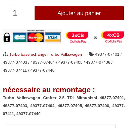
quantité
Ajouter au panier
de
Turbo
Volkswagen
Crafter
2.5
Turbo base échange
,
Turbo Volkswagen
49377-07401 /
TDI
49377-07403 / 49377-07404 / 49377-07405 / 49377-07406 /
Mitsubishi
49377-07411 / 49377-07440
49377-
07401,
nécessaire au remontage :
49377-
07403,
Turbo Volkswagen Crafter 2.5 TDI Mitsubishi 49377-07401,
49377-
49377-07403, 49377-07404, 49377-07405, 49377-07406, 49377-
07404,
07411, 49377-07440
49377-