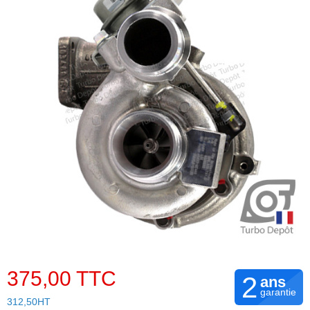
375,00 TTC
2
ans
garantie
312,50HT