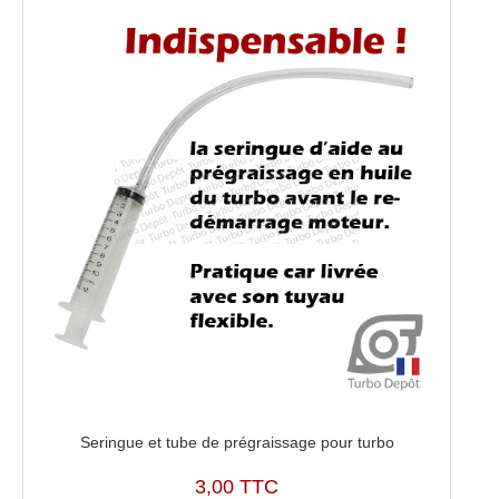
07405,
49377-
07406,
49377-
07411,
49377-
07440
Seringue et tube de prégraissage pour turbo
3,00 TTC