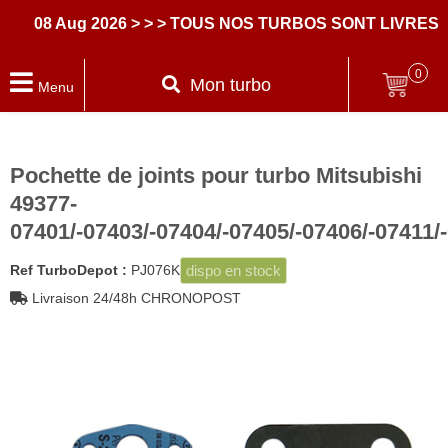
08 Aug 2026
> > > TOUS NOS TURBOS SONT LIVRES AVE
0
Mon turbo
Menu
Pochette de joints pour turbo Mitsubishi
49377-
07401/-07403/-07404/-07405/-07406/-07411/
dispo en stock
Ref TurboDepot :
PJ076K
Livraison 24/48h CHRONOPOST