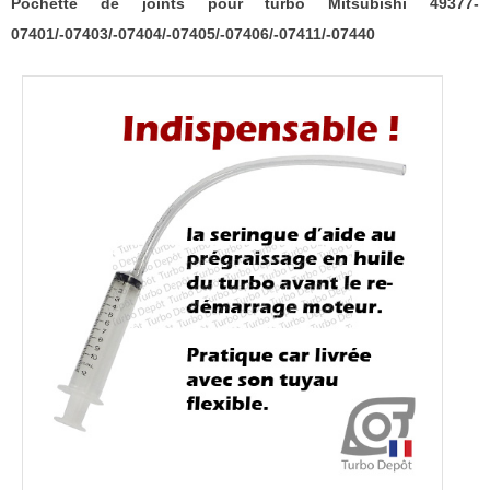
Pochette de joints pour turbo Mitsubishi 49377-
07401/-07403/-07404/-07405/-07406/-07411/-07440