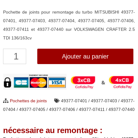
Pochette de joints pour remontage du turbo MITSUBISHI 49377-
07401, 49377-07403, 49377-07404, 49377-07405, 49377-07406,
49377-07411 et 49377-07440 sur VOLKSWAGEN CRAFTER 2.5
TDI 136/163cv
quantité
Ajouter au panier
de
Pochette
de
joints
pour
Pochettes de joints
49377-07401 / 49377-07403 / 49377-
turbo
07404 / 49377-07405 / 49377-07406 / 49377-07411 / 49377-07440
Mitsubishi
49377-
nécessaire au remontage :
07401/-07403/-07404/-07405/-07406/-07411/-07440