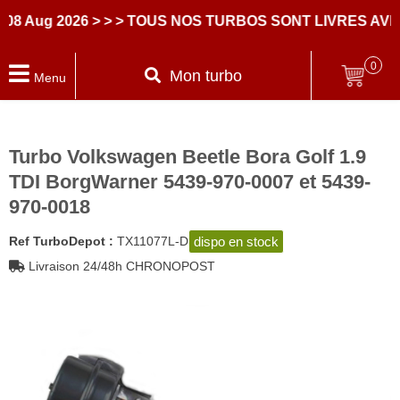
g 2026
> > > TOUS NOS TURBOS SONT LIVRES AVEC D
0
Mon turbo
Menu
Turbo Volkswagen Beetle Bora Golf 1.9
TDI BorgWarner 5439-970-0007 et 5439-
970-0018
dispo en stock
Ref TurboDepot :
TX11077L-D
Livraison 24/48h CHRONOPOST