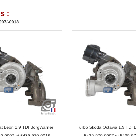
s :
007/-0018
at Leon 1.9 TDI BorgWarner
Turbo Skoda Octavia 1.9 TDI 
0-0007 et 5439-970-0018
5439-970-0007 et 5439-9