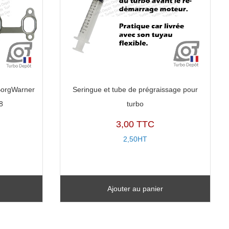
 BorgWarner
Seringue et tube de prégraissage pour
8
turbo
3,00 TTC
2,50HT
Ajouter au panier