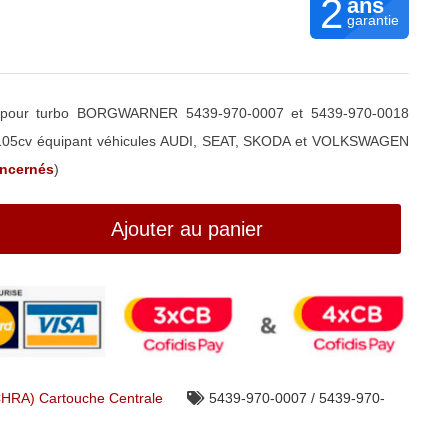
2
ans
garantie
 pour turbo BORGWARNER 5439-970-0007 et 5439-970-0018
/105cv équipant véhicules AUDI, SEAT, SKODA et VOLKSWAGEN
oncernés
)
Ajouter au panier
CHRA) Cartouche Centrale
5439-970-0007 / 5439-970-