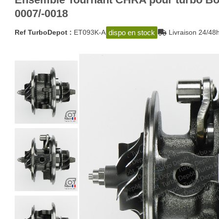
0007/-0018
dispo en stock
Ref TurboDepot :
ET093K-A
Livraison 24/