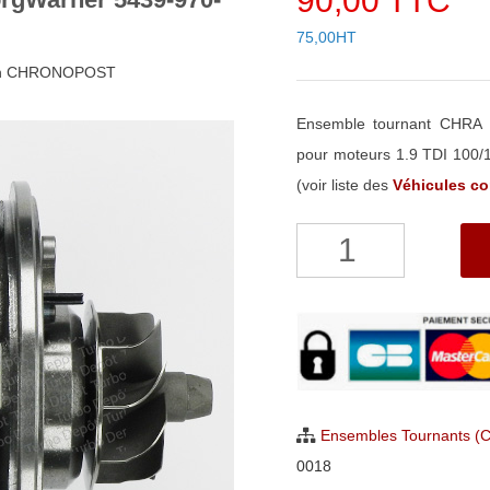
90,00 TTC
75,00HT
48h CHRONOPOST
Ensemble tournant CHRA
pour moteurs 1.9 TDI 100
(voir liste des
Véhicules c
quantité
de
Ensemble
Tournant
CHRA
pour
turbo
Ensembles Tournants (
BorgWarner
0018
5439-