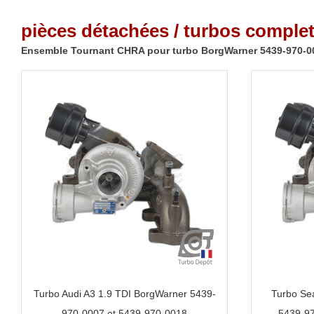
pièces détachées / turbos complet
Ensemble Tournant CHRA pour turbo BorgWarner 5439-970-0
Turbo Audi A3 1.9 TDI BorgWarner 5439-
Turbo Se
970-0007 et 5439-970-0018
5439-97