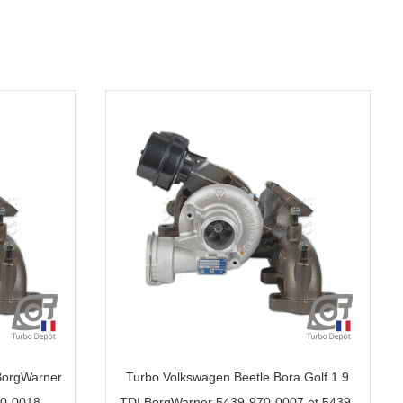
BorgWarner
Turbo Volkswagen Beetle Bora Golf 1.9
70-0018
TDI BorgWarner 5439-970-0007 et 5439-