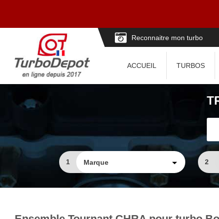
Reconnaitre mon turbo
ACCUEIL
TURBOS
T
1
2
Ensemble Tournant CHRA pour turbo Bo