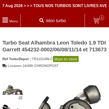
 2026
> > > TOUS NOS TURBOS SONT LIVRES AVEC DE
0
Mon turbo
Menu
Turbo Seat Alhambra Leon Toledo 1.9 TDI
Garrett 454232-0002/06/08/11/14 et 713673
dispo en stock
Ref TurboDepot :
TR11014W-C
Livraison 24/48h CHRONOPOST