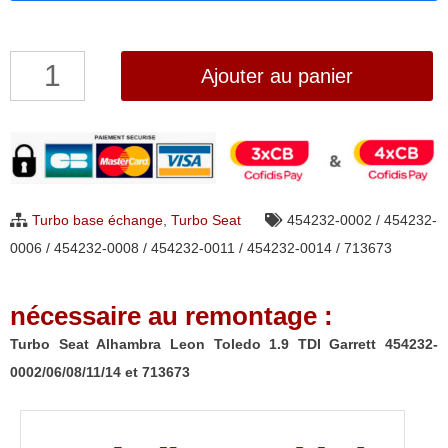
quantité
Ajouter au panier
de
Turbo
Seat
Alhambra
Leon
Turbo base échange
,
Turbo Seat
454232-0002 / 454232-
Toledo
0006 / 454232-0008 / 454232-0011 / 454232-0014 / 713673
1.9
TDI
nécessaire au remontage :
Garrett
454232-
Turbo Seat Alhambra Leon Toledo 1.9 TDI Garrett 454232-
0002/06/08/11/14
0002/06/08/11/14 et 713673
et
713673