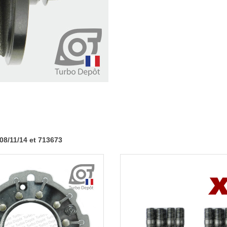
0002/06/08/11/14
et
713673
08/11/14 et 713673