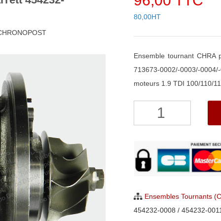
96,00 TTC
80,00HT
h CHRONOPOST
Ensemble tournant CHRA p
713673-0002/-0003/-0004
moteurs 1.9 TDI 100/110/115
quantité
de
Ensemble
Tournant
CHRA
pour
turbo
Ensembles Tournants (
Garrett
454232-0008 / 454232-0011
454232-