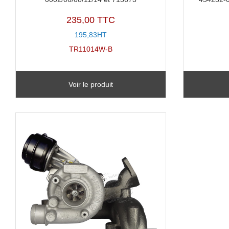
235,00 TTC
195,83HT
TR11014W-B
Voir le produit