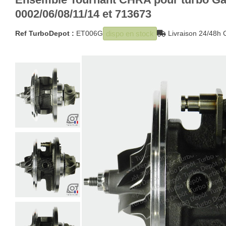
0002/06/08/11/14 et 713673
dispo en stock
Ref TurboDepot :
ET006G
Livraison 24/48