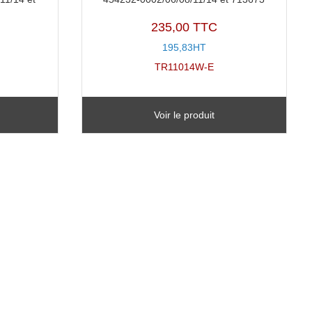
235,00 TTC
195,83HT
TR11014W-E
Voir le produit