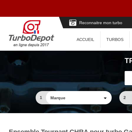
Reconnaitre mon turbo
ACCUEIL
TURBOS
T
1
2
Ensemble Tournant CHRA pour turbo Gar