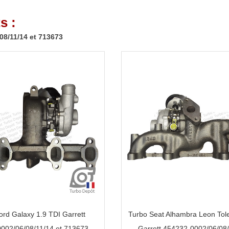
s :
08/11/14 et 713673
ord Galaxy 1.9 TDI Garrett
Turbo Seat Alhambra Leon Tol
002/06/08/11/14 et 713673
Garrett 454232-0002/06/08/