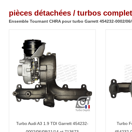
pièces détachées / turbos complet
Ensemble Tournant CHRA pour turbo Garrett 454232-0002/06/
Turbo Audi A3 1.9 TDI Garrett 454232-
Turbo F
0002/06/08/11/14 et 713673
454232-0