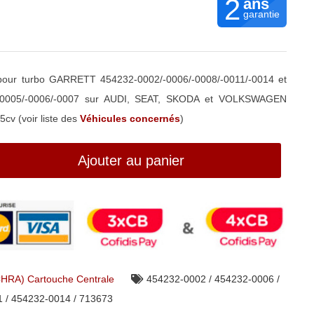
2
ans
garantie
our turbo GARRETT 454232-0002/-0006/-0008/-0011/-0014 et
/-0005/-0006/-0007 sur AUDI, SEAT, SKODA et VOLKSWAGEN
cv (voir liste des
Véhicules concernés
)
Ajouter au panier
CHRA) Cartouche Centrale
454232-0002 / 454232-0006 /
 / 454232-0014 / 713673