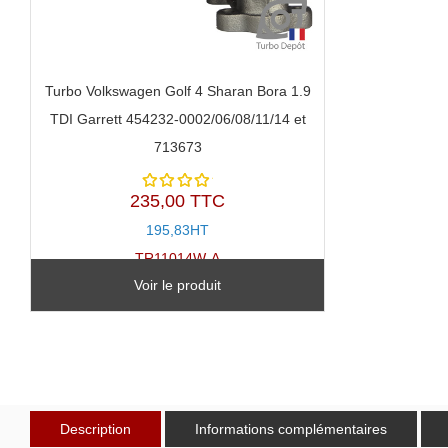
Turbo Volkswagen Golf 4 Sharan Bora 1.9
TDI Garrett 454232-0002/06/08/11/14 et
713673
235,00 TTC
Note
5.00
sur
195,83HT
5
TR11014W-A
Voir le produit
Description
Informations complémentaires