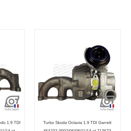
edo 1.9 TDI
Turbo Skoda Octavia 1.9 TDI Garrett
11/14 et
454232-0002/06/08/11/14 et 713673