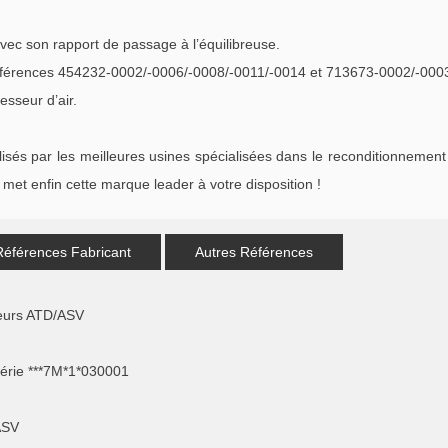
avec son rapport de passage à l’équilibreuse.
férences 454232-0002/-0006/-0008/-0011/-0014 et 713673-0002/-000
esseur d’air.
s par les meilleures usines spécialisées dans le reconditionnement 
met enfin cette marque leader à votre disposition !
Références Fabricant
Autres Références
eurs ATD/ASV
érie ***7M*1*030001
ASV