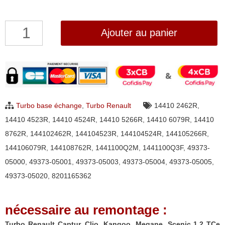
quantité
Ajouter au panier
de
Turbo
Renault
Captur,
Clio,
Turbo base échange
,
Turbo Renault
14410 2462R
,
Kangoo,
14410 4523R
,
14410 4524R
,
14410 5266R
,
14410 6079R
,
14410
Megane,
8762R
,
144102462R
,
144104523R
,
144104524R
,
144105266R
,
Scenic
144106079R
,
144108762R
,
1441100Q2M
,
1441100Q3F
,
49373-
1.2
05000
,
49373-05001
,
49373-05003
,
49373-05004
,
49373-05005
,
TCe
49373-05020
,
8201165362
Mitsubishi
49373-
nécessaire au remontage :
05000,
49373-
Turbo Renault Captur, Clio, Kangoo, Megane, Scenic 1.2 TCe