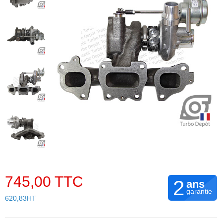
745,00 TTC
2
ans
garantie
620,83HT