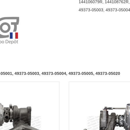
144106079R
,
144108762R
05000,
49373-05003
,
49373-0500
49373-
05001,
49373-
05003,
49373-
05004,
49373-
05005,
3-05001, 49373-05003, 49373-05004, 49373-05005, 49373-05020
49373-
05020