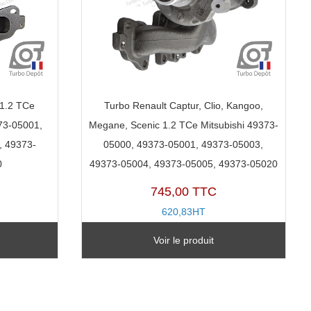
 1.2 TCe
Turbo Renault Captur, Clio, Kangoo,
73-05001,
Megane, Scenic 1.2 TCe Mitsubishi 49373-
, 49373-
05000, 49373-05001, 49373-05003,
0
49373-05004, 49373-05005, 49373-05020
745,00 TTC
620,83HT
Voir le produit