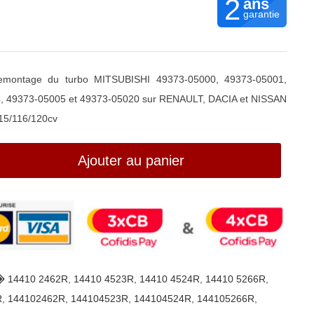
2
ans
garantie
 remontage du turbo MITSUBISHI 49373-05000, 49373-05001,
, 49373-05005 et 49373-05020 sur RENAULT, DACIA et NISSAN
15/116/120cv
Ajouter au panier
14410 2462R
,
14410 4523R
,
14410 4524R
,
14410 5266R
,
R
,
144102462R
,
144104523R
,
144104524R
,
144105266R
,