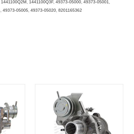
,
1441100Q2M
,
1441100Q3F
,
49373-05000
,
49373-05001
,
4
,
49373-05005
,
49373-05020
,
8201165362