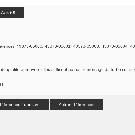
Avis (0)
 références 49373-05000, 49373-05001, 49373-05003, 49373-05004, 
qualité éprouvée, elles suffisent au bon remontage du turbo sur ses c
és.
Références Fabricant
Autres Références