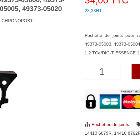
34,00 TTC
-05005, 49373-05020
28,33HT
48h CHRONOPOST
Pochette de joints pour
49373-05003, 49373-05004
1.2 TCe/DIG-T ESSENCE 1
quantité
de
Pochette
de
joints
pour
turbo
Pochettes de joints
Mitsubishi
14410 6079R
,
14410 8762
49373-