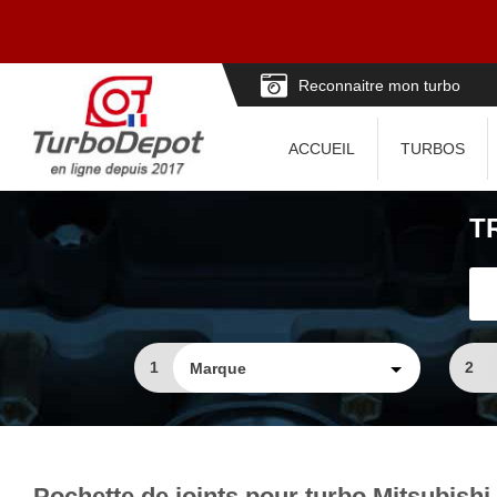
Reconnaitre mon turbo
ACCUEIL
TURBOS
T
1
2
Pochette de joints pour turbo Mitsubishi