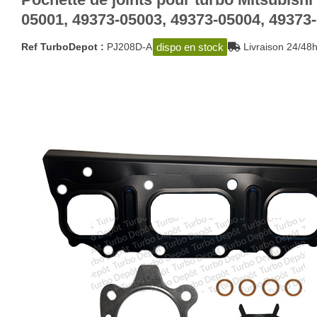
05001, 49373-05003, 49373-05004, 49373
dispo en stock
Ref TurboDepot :
PJ208D-A
Livraison 24/