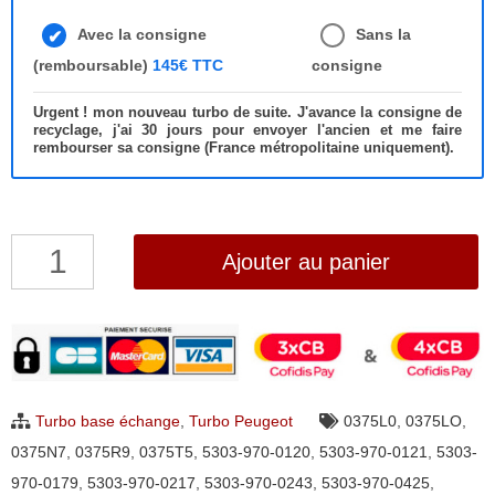
Avec la consigne
Sans la
(remboursable)
145€ TTC
consigne
Urgent ! mon nouveau turbo de suite. J'avance la consigne de
recyclage, j'ai 30 jours pour envoyer l'ancien et me faire
rembourser sa consigne (France métropolitaine uniquement).
quantité
Ajouter au panier
de
Turbo
Peugeot
207,
308,
Turbo base échange
,
Turbo Peugeot
0375L0
,
0375LO
,
508,
0375N7
,
0375R9
,
0375T5
,
5303-970-0120
,
5303-970-0121
,
5303-
3008,
970-0179
,
5303-970-0217
,
5303-970-0243
,
5303-970-0425
,