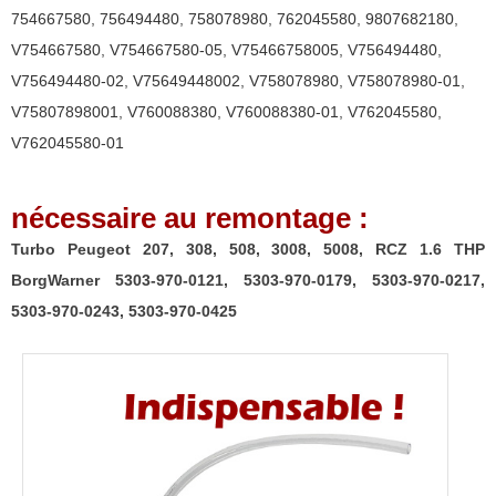
5008,
754667580
,
756494480
,
758078980
,
762045580
,
9807682180
,
RCZ
V754667580
,
V754667580-05
,
V75466758005
,
V756494480
,
1.6
V756494480-02
,
V75649448002
,
V758078980
,
V758078980-01
,
THP
V75807898001
,
V760088380
,
V760088380-01
,
V762045580
,
BorgWarner
V762045580-01
5303-
970-
nécessaire au remontage :
0121,
5303-
Turbo Peugeot 207, 308, 508, 3008, 5008, RCZ 1.6 THP
970-
BorgWarner 5303-970-0121, 5303-970-0179, 5303-970-0217,
0179,
5303-970-0243, 5303-970-0425
5303-
970-
0217,
5303-
970-