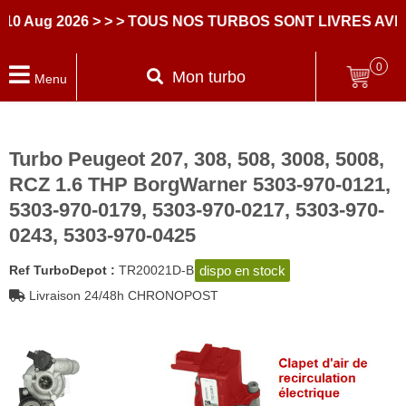
g 2026
> > > TOUS NOS TURBOS SONT LIVRES AVEC DE
0
Mon turbo
Menu
Turbo Peugeot 207, 308, 508, 3008, 5008,
RCZ 1.6 THP BorgWarner 5303-970-0121,
5303-970-0179, 5303-970-0217, 5303-970-
0243, 5303-970-0425
dispo en stock
Ref TurboDepot :
TR20021D-B
Livraison 24/48h CHRONOPOST