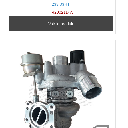
233,33HT
TR20021D-A
Voir le produit