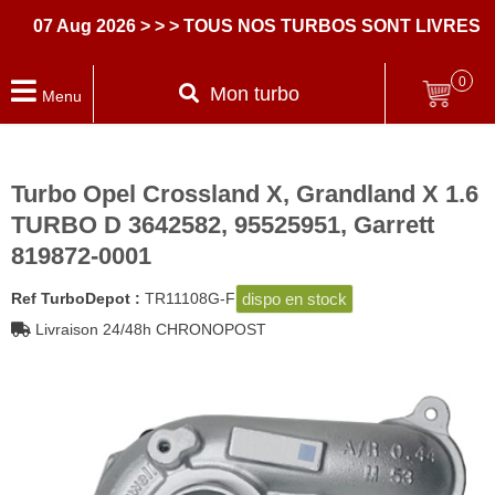
07 Aug 2026
> > > TOUS NOS TURBOS SONT LIVRES AVE
0
Mon turbo
Menu
Turbo Opel Crossland X, Grandland X 1.6
TURBO D 3642582, 95525951, Garrett
819872-0001
dispo en stock
Ref TurboDepot :
TR11108G-F
Livraison 24/48h CHRONOPOST