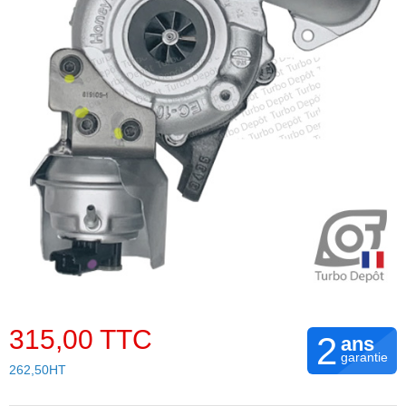
315,00 TTC
2
ans
garantie
262,50HT