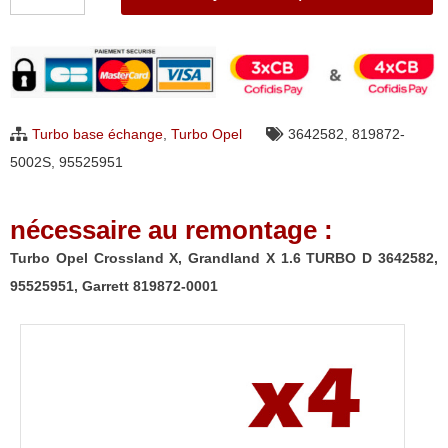
de
Turbo
Opel
Crossland
X,
Turbo base échange
,
Turbo Opel
3642582
,
819872-
Grandland
5002S
,
95525951
X
1.6
nécessaire au remontage :
TURBO
D
Turbo Opel Crossland X, Grandland X 1.6 TURBO D 3642582,
3642582,
95525951, Garrett 819872-0001
95525951,
Garrett
819872-
0001