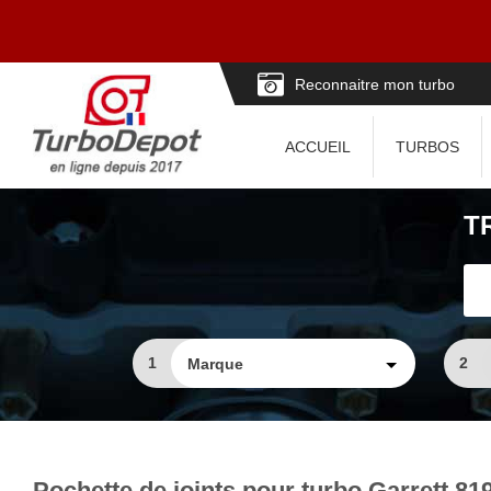
Reconnaitre mon turbo
ACCUEIL
TURBOS
T
1
2
Pochette de joints pour turbo Garrett 81