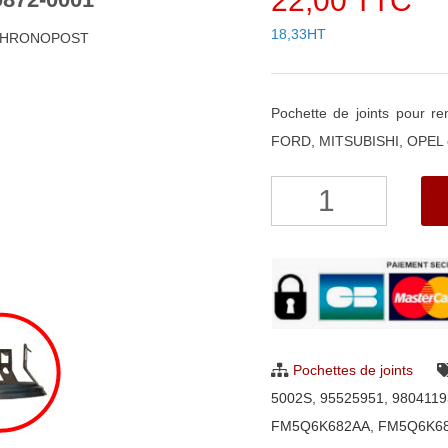
22,00 TTC
18,33HT
h CHRONOPOST
Pochette de joints pour
FORD, MITSUBISHI, OPEL e
quantité
de
Pochette
de
joints
pour
turbo
Pochettes de joints
Garrett
5002S
,
95525951
,
9804119
819872-
FM5Q6K682AA
,
FM5Q6K6
0001