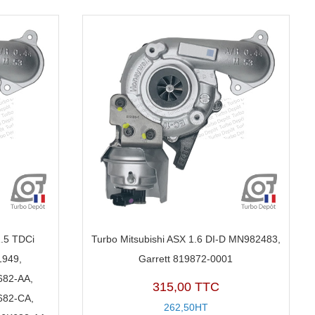
.5 TDCi
Turbo Mitsubishi ASX 1.6 DI-D MN982483,
1949,
Garrett 819872-0001
82-AA,
315,00 TTC
82-CA,
262,50HT