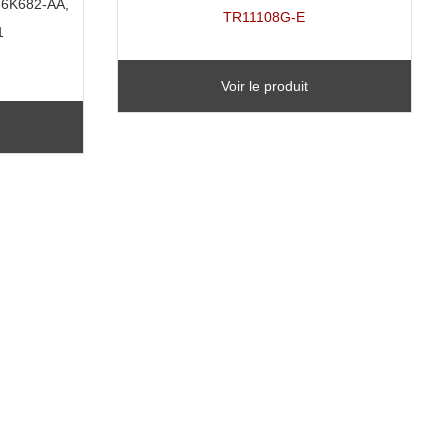
6K682-AA,
TR11108G-E
1
Voir le produit