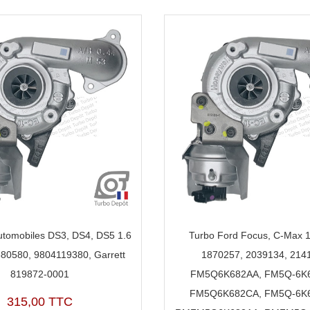
utomobiles DS3, DS4, DS5 1.6
Turbo Ford Focus, C-Max 1
80580, 9804119380, Garrett
1870257, 2039134, 214
819872-0001
FM5Q6K682AA, FM5Q-6K6
FM5Q6K682CA, FM5Q-6K6
315,00 TTC