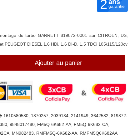
2
ans
garantie
 remontage du turbo GARRETT 819872-0001 sur CITROEN, DS,
t PEUGEOT DIESEL 1.6 HDi, 1.6 DI-D, 1.5 TDCi 105/115/120cv
Ajouter au panier
1610580580
,
1870257
,
2039134
,
2141949
,
3642582
,
819872-
380
,
9848017480
,
FM5Q-6K682-AA
,
FM5Q-6K682-CA
,
82CA
,
MN982483
,
RMFM5Q-6K682-AA
,
RMFM5Q6K682AA