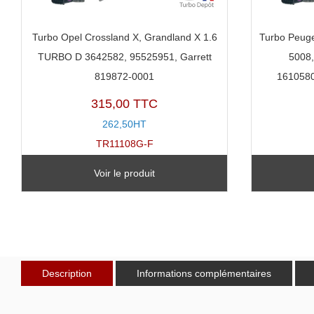
Turbo Opel Crossland X, Grandland X 1.6
Turbo Peuge
TURBO D 3642582, 95525951, Garrett
5008,
819872-0001
1610580
315,00 TTC
262,50HT
TR11108G-F
Voir le produit
Description
Informations complémentaires