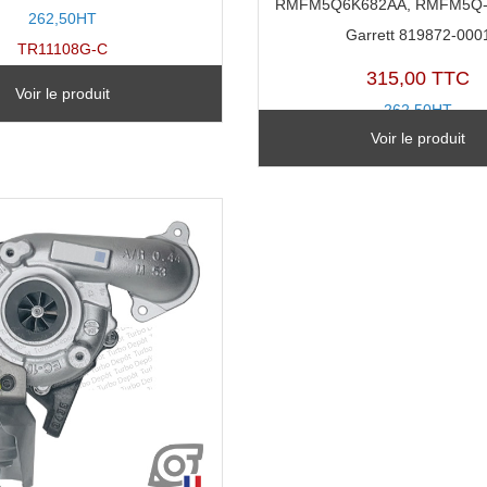
RMFM5Q6K682AA, RMFM5Q-
262,50HT
Garrett 819872-000
TR11108G-C
315,00 TTC
Voir le produit
262,50HT
Voir le produit
TR11108G-D