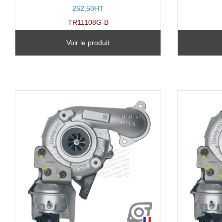
262,50HT
TR11108G-B
Voir le produit