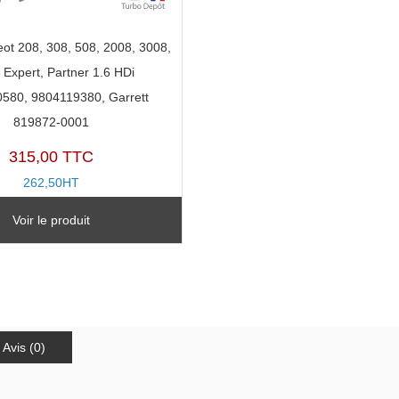
ot 208, 308, 508, 2008, 3008,
 Expert, Partner 1.6 HDi
580, 9804119380, Garrett
819872-0001
315,00 TTC
262,50HT
TR11108G-A
Voir le produit
Avis (0)