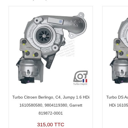
Turbo Citroen Berlingo, C4, Jumpy 1.6 HDi
Turbo DS A
1610580580, 9804119380, Garrett
HDi 16105
819872-0001
315,00 TTC