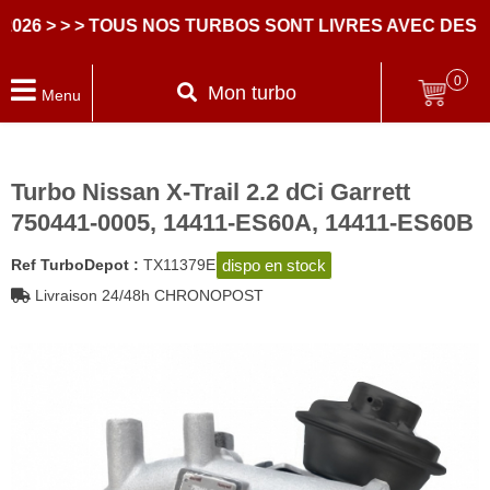
26
> > > TOUS NOS TURBOS SONT LIVRES AVEC DES P
0
Mon turbo
Menu
Turbo Nissan X-Trail 2.2 dCi Garrett
750441-0005, 14411-ES60A, 14411-ES60B
dispo en stock
Ref TurboDepot :
TX11379E
Livraison 24/48h CHRONOPOST