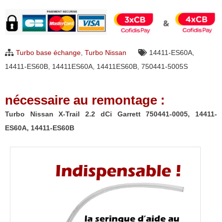
Turbo
Nissan
X-
Trail
Turbo base échange
,
Turbo Nissan
14411-ES60A
,
2.2
14411-ES60B
,
14411ES60A
,
14411ES60B
,
750441-5005S
dCi
Garrett
nécessaire au remontage :
750441-
0005,
Turbo Nissan X-Trail 2.2 dCi Garrett 750441-0005, 14411-
14411-
ES60A, 14411-ES60B
ES60A,
14411-
ES60B