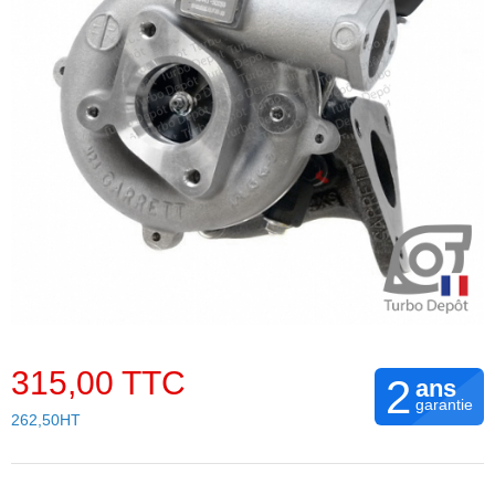
315,00 TTC
2
ans
garantie
262,50HT