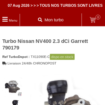
07 Aug 2026
> > > TOUS NOS TURBOS SONT LIVRES AV
0
Mon turbo
Menu
Turbo Nissan NV400 2.3 dCi Garrett
790179
dispo en stock
Ref TurboDepot :
TX11090E-C
Livraison 24/48h CHRONOPOST