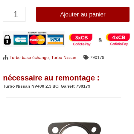
quantité
Ajouter au panier
de
Turbo
Nissan
NV400
2.3
Turbo base échange
,
Turbo Nissan
790179
dCi
Garrett
nécessaire au remontage :
790179
Turbo Nissan NV400 2.3 dCi Garrett 790179