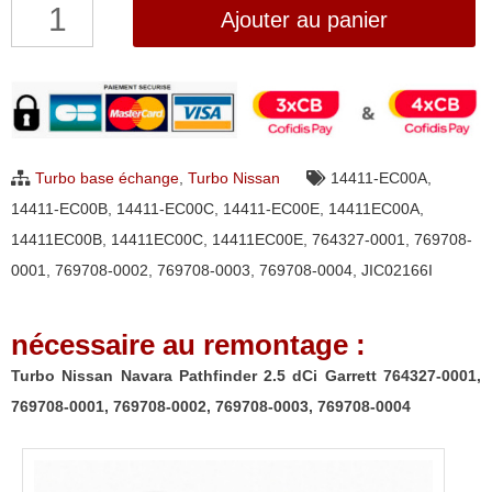
quantité
Ajouter au panier
de
Turbo
Nissan
Navara
Pathfinder
Turbo base échange
,
Turbo Nissan
14411-EC00A
,
2.5
14411-EC00B
,
14411-EC00C
,
14411-EC00E
,
14411EC00A
,
dCi
14411EC00B
,
14411EC00C
,
14411EC00E
,
764327-0001
,
769708-
Garrett
0001
,
769708-0002
,
769708-0003
,
769708-0004
,
JIC02166I
764327-
0001,
nécessaire au remontage :
769708-
0001,
Turbo Nissan Navara Pathfinder 2.5 dCi Garrett 764327-0001,
769708-
769708-0001, 769708-0002, 769708-0003, 769708-0004
0002,
769708-