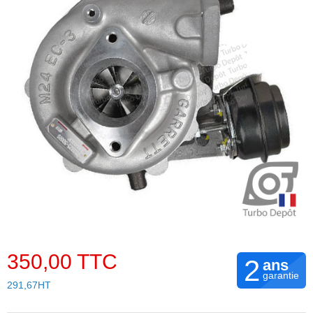
350,00 TTC
2
ans
garantie
291,67HT