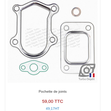
0003,
769708-
0004
Pochette de joints
59,00 TTC
49,17HT