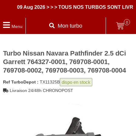
09 Aug 2026
> > > TOUS NOS TURBOS SONT LIVRES
0
Mon turbo
Menu
Turbo Nissan Navara Pathfinder 2.5 dCi
Garrett 764327-0001, 769708-0001,
769708-0002, 769708-0003, 769708-0004
dispo en stock
Ref TurboDepot :
TX11325B
Livraison 24/48h CHRONOPOST