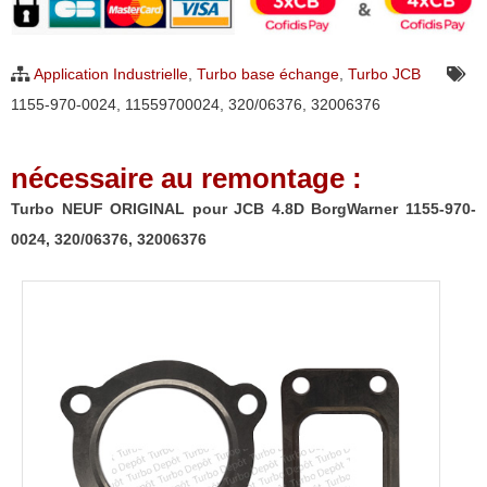
ORIGINAL
pour
Application Industrielle
,
Turbo base échange
,
Turbo JCB
JCB
1155-970-0024
,
11559700024
,
320/06376
,
32006376
4.8D
BorgWarner
nécessaire au remontage :
1155-
970-
Turbo NEUF ORIGINAL pour JCB 4.8D BorgWarner 1155-970-
0024,
0024, 320/06376, 32006376
320/06376,
32006376