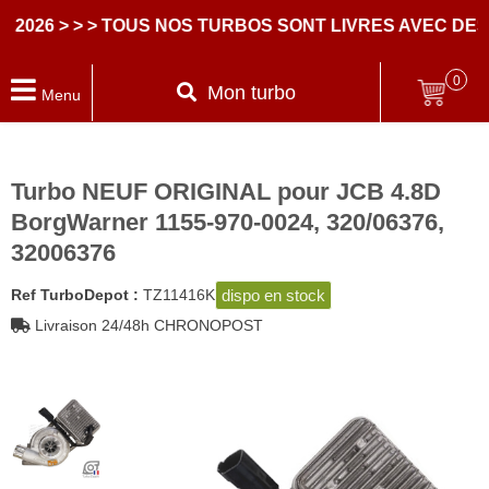
026
> > > TOUS NOS TURBOS SONT LIVRES AVEC DES 
0
Mon turbo
Menu
Turbo NEUF ORIGINAL pour JCB 4.8D
BorgWarner 1155-970-0024, 320/06376,
32006376
dispo en stock
Ref TurboDepot :
TZ11416K
Livraison 24/48h CHRONOPOST