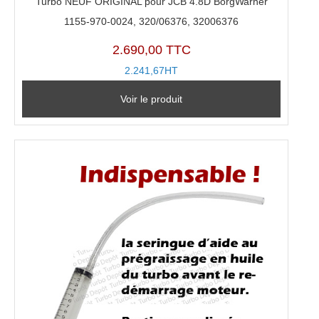
Turbo NEUF ORIGINAL pour JCB 4.8D BorgWarner
1155-970-0024, 320/06376, 32006376
2.690,00 TTC
2.241,67HT
Voir le produit