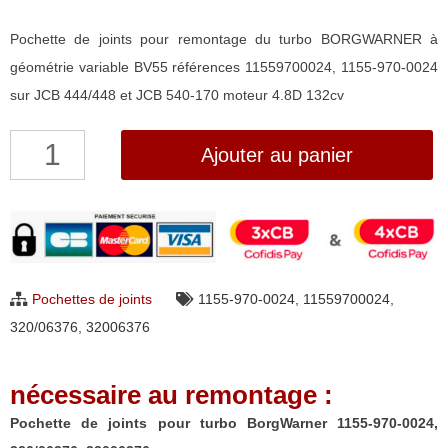
Pochette de joints pour remontage du turbo BORGWARNER à
géométrie variable BV55 références 11559700024, 1155-970-0024
sur JCB 444/448 et JCB 540-170 moteur 4.8D 132cv
quantité
Ajouter au panier
de
Pochette
de
joints
pour
Pochettes de joints
1155-970-0024
,
11559700024
,
turbo
320/06376
,
32006376
BorgWarner
1155-
nécessaire au remontage :
970-
0024,
Pochette de joints pour turbo BorgWarner 1155-970-0024,