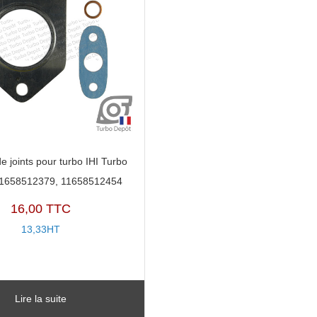
e joints pour turbo IHI Turbo
11658512379, 11658512454
16,00 TTC
13,33HT
Lire la suite