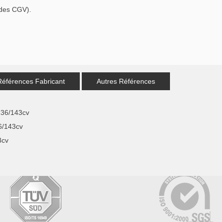
 des CGV).
Références Fabricant
Autres Références
136/143cv
6/143cv
3cv