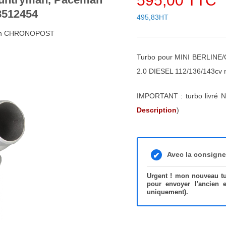
595,00 TTC
8512454
495,83HT
48h CHRONOPOST
Turbo pour MINI BERLI
2.0 DIESEL 112/136/143cv
IMPORTANT : turbo livré N
Description
)
Avec la consign
Urgent ! mon nouveau tur
pour envoyer l'ancien 
uniquement).