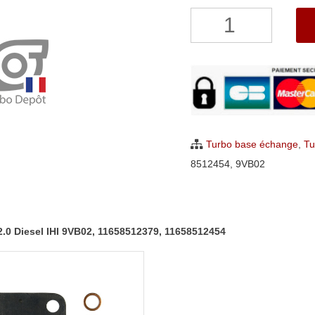
quantité
de
Turbo
Mini
Berline,
Cabriolet,
Coupé,
Turbo base échange
,
Tu
Countryman,
8512454
,
9VB02
Paceman
2.0
Diesel
2.0 Diesel IHI 9VB02, 11658512379, 11658512454
IHI
9VB02,
11658512379,
11658512454