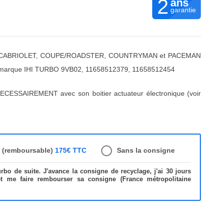
2
ans
garantie
NE/CABRIOLET, COUPE/ROADSTER, COUNTRYMAN et PACEMAN
 marque IHI TURBO 9VB02, 11658512379, 11658512454
ECESSAIREMENT avec son boitier actuateur électronique (voir
e (remboursable)
175€ TTC
Sans la consigne
bo de suite. J'avance la consigne de recyclage, j'ai 30 jours
et me faire rembourser sa consigne (France métropolitaine