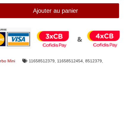
Ajouter au panier
rbo Mini
11658512379
,
11658512454
,
8512379
,