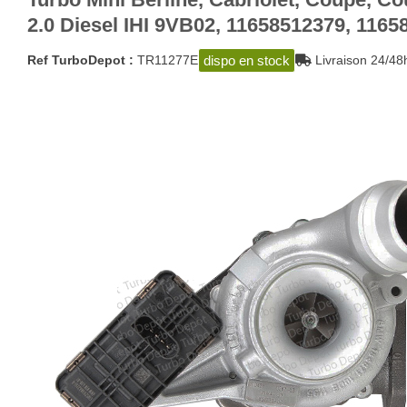
2.0 Diesel IHI 9VB02, 11658512379, 1165
dispo en stock
Ref TurboDepot :
TR11277E
Livraison 24/