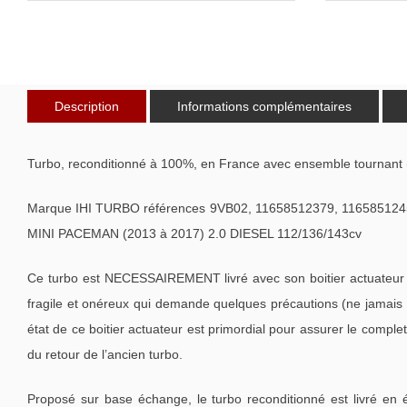
Description
Informations complémentaires
Turbo, reconditionné à 100%, en France avec ensemble tournant 
Marque IHI TURBO références 9VB02, 11658512379, 11658512
MINI PACEMAN (2013 à 2017) 2.0 DIESEL 112/136/143cv
Ce turbo est NECESSAIREMENT livré avec son boitier actuateur 
fragile et onéreux qui demande quelques précautions (ne jamais m
état de ce boitier actuateur est primordial pour assurer le compl
du retour de l’ancien turbo.
Proposé sur base échange, le turbo reconditionné est livré en 