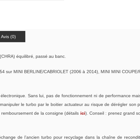
Avis (0)
(CHRA) équilibré, passé au banc.
454 sur MINI BERLINE/CABRIOLET (2006 à 2014), MINI MINI COUPE
électronique. Sans lui, pas de fonctionnement ni de performance ma
anipuler le turbo par le boitier actuateur au risque de dérégler son 
et remboursement de la consigne (détails
ici
). Conseil : prenez grand s
échange de l’ancien turbo pour recyclage dans la chaîne de recondi