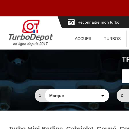
Reconnaitre mon turbo
ACCUEIL
TURBOS
T
1
2
Turbo Mini Berline, Cabriolet, Coupé, 